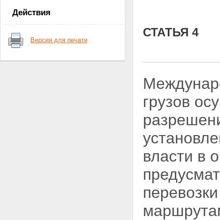
Статья 18
Действия
СТАТЬЯ 4
Версия для печати
Междунар
грузов ос
разрешени
установл
власти в 
предусмат
перевозки
маршрута