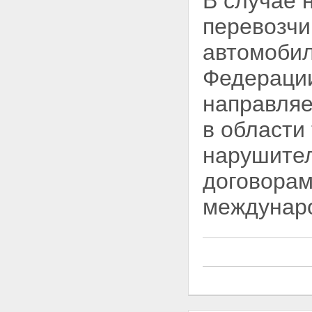
В случае 
перевозчи
автомобил
Федерации
направляе
в области
нарушите
договорам
междунаро