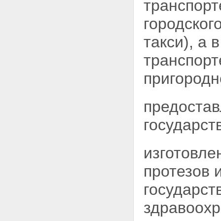
транспор
прифронтовых участках
железных и автомобильных
городског
дорог
Статья 20. Меры социальной
защиты лиц, проработавших в
такси), а
тылу в период с 22 июня 1941
года по 9 мая 1945 года не
транспорт
менее шести месяцев,
исключая период работы на
пригородн
временно оккупированных
территориях СССР, либо
проработавших менее шести
предостав
месяцев и награжденных
орденами или медалями
государст
СССР за самоотверженный
труд в годы Великой
Отечественной войны
изготовле
Статья 21. Меры социальной
защиты членов семей
протезов 
погибших (умерших)
инвалидов войны, участников
государст
Великой Отечественной
войны и ветеранов боевых
здравоохр
действий на территориях
других государств