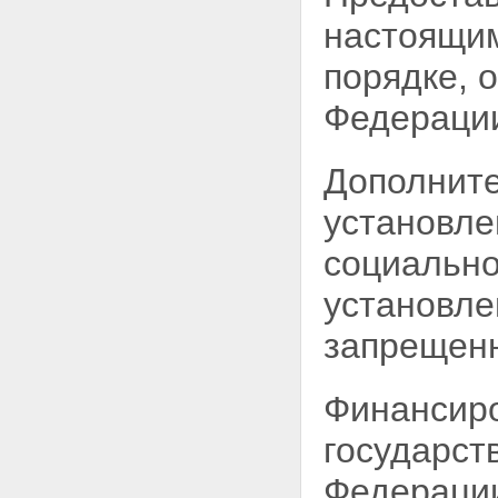
Федерального закона
настоящим
Приложение
ПЕРЕЧЕНЬ ГОСУДАРСТВ,
порядке, 
ГОРОДОВ, ТЕРРИТОРИЙ И
ПЕРИОДОВ ВЕДЕНИЯ БОЕВЫХ
Федераци
ДЕЙСТВИЙ С УЧАСТИЕМ
ГРАЖДАН РОССИЙСКОЙ
ФЕДЕРАЦИИ
Раздел I
Дополните
Раздел II
Раздел III
установл
социально
установле
запрещенн
Финансиро
государст
Федерации