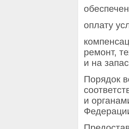
Статья 22. Меры социальной
обеспечен
защиты ветеранов труда
Статья 23. Меры социальной
защиты ветеранов военной
службы, ветеранов органов
оплату ус
внутренних дел, прокуратуры,
юстиции и судов
Статья 24. Оказание
компенсац
ритуальных услуг
Глава III. Заключительные
ремонт, т
положения
Статья 25. Общественные
и на запа
объединения ветеранов
Статья 26. Ответственность за
неисполнение или
Порядок в
ненадлежащее исполнение
законодательства Российской
соответст
Федерации о ветеранах
Статья 27. Судебная защита
и органам
прав ветеранов
Статья 28. Документы,
Федераци
подтверждающие права
ветеранов
Статья 29. О введении в
Предостав
действие настоящего