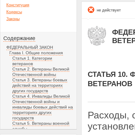
Конституция
не действует
Кодексы
Законы
ФЕДЕР
Содержание
ВЕТЕ
ФЕДЕРАЛЬНЫЙ ЗАКОН
Глава I. Общие положения
Статья 1. Категории
ветеранов
Статья 2. Ветераны Великой
СТАТЬЯ 10
Отечественной войны
Статья 3. Ветераны боевых
ВЕТЕРАНОВ
действий на территориях
других государств
Статья 4. Инвалиды Великой
Отечественной войны и
инвалиды боевых действий на
Расходы, 
территориях других
государств
Статья 5. Ветераны военной
установл
службы
Статья 6. Ветераны органов