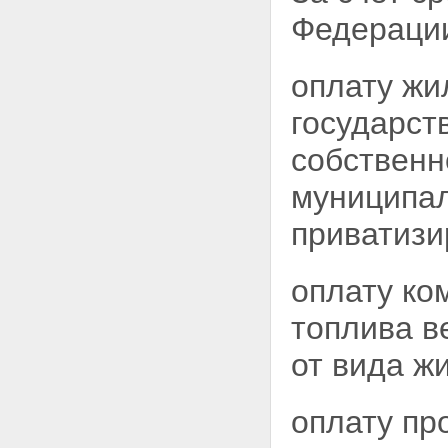
"За победу над Японией"
Статья 18. Меры социальной
Федерац
защиты лиц, работавших на
предприятиях, в учреждениях
и организациях города
оплату жи
Ленинграда в период блокады
с 8 сентября 1941 года по 27
государст
января 1944 года и
награжденных медалью "За
собственн
оборону Ленинграда", и лиц,
награжденных знаком
муниципал
"Жителю блокадного
Ленинграда"
приватиз
Статья 19. Меры социальной
защиты лиц, работавших в
годы Великой Отечественной
оплату ко
войны на объектах
противовоздушной обороны,
топлива в
местной противовоздушной
обороны, строительстве
от вида ж
оборонительных сооружений,
морских баз, аэродромов и
других военных объектов в
оплату пр
пределах тыловых границ
действующих фронтов, на