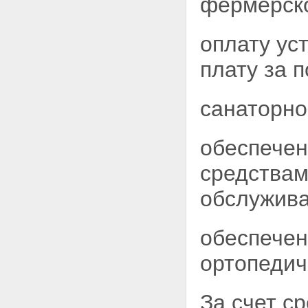
фермерско
инвалидов боевых действий
на территориях других
государств
оплату ус
Статья 15. Меры социальной
защиты участников Великой
плату за 
Отечественной войны
Статья 16. Меры социальной
защиты ветеранов боевых
санаторно
действий на территориях
других государств
Статья 17. Меры социальной
обеспечен
защиты военнослужащих, в
том числе уволенных в запас
средства
(отставку), проходивших
военную службу в период с 22
обслужива
июня 1941 года по 3 сентября
1945 года в воинских частях,
учреждениях, военно-учебных
обеспечен
заведениях, не входивших в
состав действующей армии, и
ортопедич
награжденных медалью "За
победу над Германией в
Великой Отечественной войне
За счет с
1941 - 1945 гг." или медалью