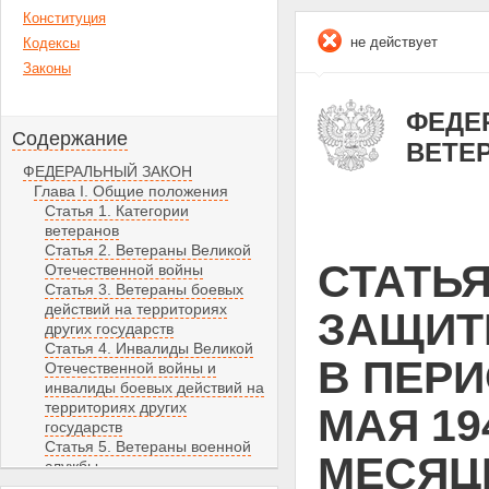
Конституция
не действует
Кодексы
Законы
ФЕДЕР
Содержание
ВЕТЕ
ФЕДЕРАЛЬНЫЙ ЗАКОН
Глава I. Общие положения
Статья 1. Категории
ветеранов
Статья 2. Ветераны Великой
СТАТЬЯ
Отечественной войны
Статья 3. Ветераны боевых
действий на территориях
ЗАЩИТ
других государств
Статья 4. Инвалиды Великой
В ПЕРИ
Отечественной войны и
инвалиды боевых действий на
территориях других
МАЯ 19
государств
Статья 5. Ветераны военной
МЕСЯЦ
службы
Статья 6. Ветераны органов