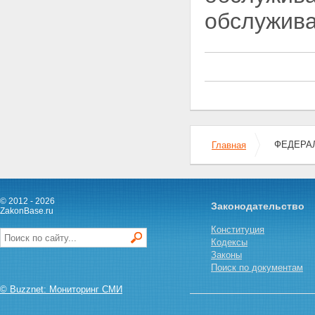
Федерального закона
обслужива
Приложение
ПЕРЕЧЕНЬ ГОСУДАРСТВ,
ГОРОДОВ, ТЕРРИТОРИЙ И
ПЕРИОДОВ ВЕДЕНИЯ БОЕВЫХ
ДЕЙСТВИЙ С УЧАСТИЕМ
ГРАЖДАН РОССИЙСКОЙ
ФЕДЕРАЦИИ
Раздел I
Раздел II
Раздел III
ФЕДЕРАЛЬ
Главная
© 2012 - 2026
Законодательство
ZakonBase.ru
Конституция
Кодексы
Законы
Поиск по документам
© Buzznet: Мониторинг СМИ