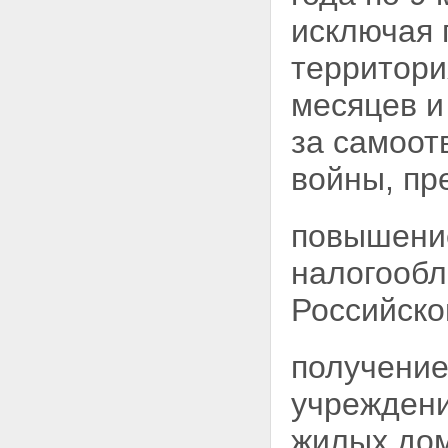
инвалидов боевых действий
исключая 
на территориях других
государств
территор
Статья 15. Меры социальной
защиты участников Великой
месяцев 
Отечественной войны
Статья 16. Меры социальной
за самоот
защиты ветеранов боевых
действий на территориях
войны, пр
других государств
Статья 17. Меры социальной
защиты военнослужащих, в
повышение
том числе уволенных в запас
(отставку), проходивших
налогооб
военную службу в период с 22
июня 1941 года по 3 сентября
Российско
1945 года в воинских частях,
учреждениях, военно-учебных
заведениях, не входивших в
получение
состав действующей армии, и
награжденных медалью "За
учреждени
победу над Германией в
Великой Отечественной войне
1941 - 1945 гг." или медалью
жилых до