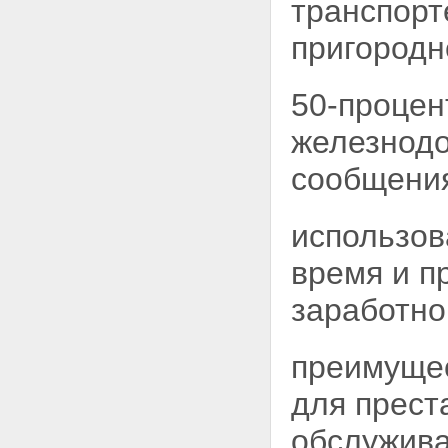
транспорт
Статья 22. Меры социальной
защиты ветеранов труда
пригородн
Статья 23. Меры социальной
защиты ветеранов военной
службы, ветеранов органов
внутренних дел, прокуратуры,
50-процен
юстиции и судов
Статья 24. Оказание
железнод
ритуальных услуг
Глава III. Заключительные
сообщени
положения
Статья 25. Общественные
объединения ветеранов
использов
Статья 26. Ответственность за
неисполнение или
время и п
ненадлежащее исполнение
законодательства Российской
заработно
Федерации о ветеранах
Статья 27. Судебная защита
прав ветеранов
преимущес
Статья 28. Документы,
подтверждающие права
для
прест
ветеранов
Статья 29. О введении в
обслужива
действие настоящего