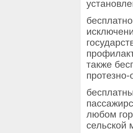
установл
прифронтовых участках
железных и автомобильных
дорог
Статья 20. Меры социальной
бесплатно
защиты лиц, проработавших в
тылу в период с 22 июня 1941
исключени
года по 9 мая 1945 года не
менее шести месяцев,
государст
исключая период работы на
временно оккупированных
профилакт
территориях СССР, либо
проработавших менее шести
также бес
месяцев и награжденных
орденами или медалями
протезно-
СССР за самоотверженный
труд в годы Великой
Отечественной войны
бесплатны
Статья 21. Меры социальной
защиты членов семей
пассажирс
погибших (умерших)
инвалидов войны, участников
любом гор
Великой Отечественной
войны и ветеранов боевых
сельской 
действий на территориях
других государств