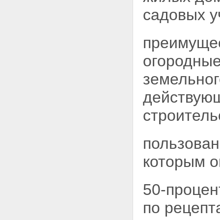
"За победу над Японией"
Статья 18. Меры социальной
садовых у
защиты лиц, работавших на
предприятиях, в учреждениях
и организациях города
преимущес
Ленинграда в период блокады
с 8 сентября 1941 года по 27
огородные
января 1944 года и
награжденных медалью "За
земельног
оборону Ленинграда", и лиц,
награжденных знаком
действующ
"Жителю блокадного
Ленинграда"
строитель
Статья 19. Меры социальной
защиты лиц, работавших в
годы Великой Отечественной
пользован
войны на объектах
противовоздушной обороны,
которым о
местной противовоздушной
обороны, строительстве
оборонительных сооружений,
50-процен
морских баз, аэродромов и
других военных объектов в
по рецепт
пределах тыловых границ
действующих фронтов, на