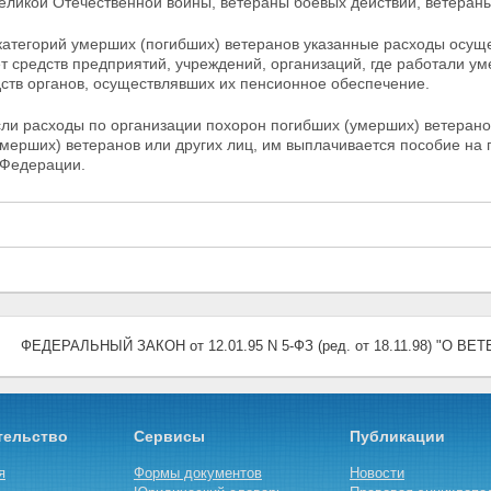
Великой Отечественной войны, ветераны боевых действий,
ветераны
категорий умерших (погибших) ветеранов указанные расходы осуще
ет средств предприятий, учреждений, организаций, где работали
ум
дств органов, осуществлявших их пенсионное обеспечение.
сли расходы по организации похорон погибших (умерших) ветерано
мерших) ветеранов или других лиц, им выплачивается пособие на 
 Федерации.
ФЕДЕРАЛЬНЫЙ ЗАКОН от 12.01.95 N 5-ФЗ (ред. от 18.11.98) "О ВЕ
тельство
Сервисы
Публикации
я
Формы документов
Новости