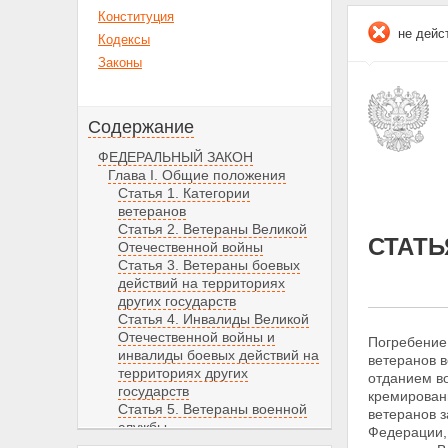
Конституция
не дейс
Кодексы
Законы
Содержание
ФЕДЕРАЛЬНЫЙ ЗАКОН
Глава I. Общие положения
Статья 1. Категории
ветеранов
Статья 2. Ветераны Великой
СТАТЬ
Отечественной войны
Статья 3. Ветераны боевых
действий на территориях
других государств
Статья 4. Инвалиды Великой
Отечественной войны и
Погребение
инвалиды боевых действий на
ветеранов в
территориях других
отданием в
государств
кремировани
Статья 5. Ветераны военной
ветеранов з
службы
Федерации,
Статья 6. Ветераны органов