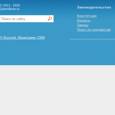
Статья 13. Право доступа к
© 2012 - 2026
Законодательство
информации
ZakonBase.ru
Статья 14. Обязанности
Конституция
участников
Кодексы
внешнеэкономической
Законы
деятельности по
Поиск по документам
предоставлению информации
для целей экспортного
© Buzznet: Мониторинг СМИ
контроля
Статья 15. Обязанности
федеральных органов
исполнительной власти в
отношении предоставленной
информации
Статья 16. Внутрифирменные
программы экспортного
контроля в организациях
Статья 17. Проверки
финансово-хозяйственной
деятельности
Глава III. РЕГУЛИРОВАНИЕ
ВНЕШНЕЭКОНОМИЧЕСКОЙ
ДЕЯТЕЛЬНОСТИ В
ОТНОШЕНИИ ТОВАРОВ,