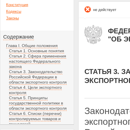
Конституция
не действует
Кодексы
Законы
ФЕДЕР
Содержание
"ОБ 
Глава I. Общие положения
Статья 1. Основные понятия
Статья 2. Сфера применения
настоящего Федерального
закона
СТАТЬЯ 3. 
Статья 3. Законодательство
Российской Федерации в
ЭКСПОРТНО
области экспортного контроля
Статья 4. Цели экспортного
контроля
Статья 5. Принципы
государственной политики в
Законодат
области экспортного контроля
Статья 6. Списки (перечни)
контролируемых товаров и
экспортно
технологий
Статья 7. Методы