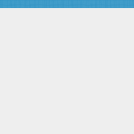
ИНФОРМАЦИИ, РАБОТ, УСЛУГ,
РЕЗУЛЬТАТОВ
ИНТЕЛЛЕКТУАЛЬНОЙ
ДЕЯТЕЛЬНОСТИ, КОТОРЫЕ
МОГУТ БЫТЬ ИСПОЛЬЗОВАНЫ
ПРИ СОЗДАНИИ ОРУЖИЯ
МАССОВОГО ПОРАЖЕНИЯ,
СРЕДСТВ ЕГО ДОСТАВКИ,
ИНЫХ ВИДОВ ВООРУЖЕНИЯ И
ВОЕННОЙ ТЕХНИКИ
Статья 18. Требования к
внешнеэкономическим сделкам
с контролируемыми товарами и
технологиями
Статья 19. Лицензирование
внешнеэкономических
операций с контролируемыми
товарами и технологиями
Статья 20. Всеобъемлющий
контроль
Статья 21. Государственная
экспертиза
внешнеэкономических сделок
Статья 22. Общие требования к
порядку выдачи, оформления,