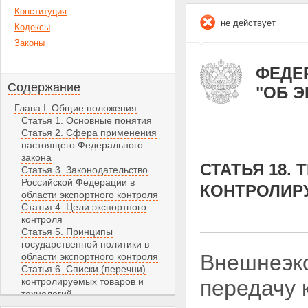
Конституция
не действует
Кодексы
Законы
ФЕДЕР
Содержание
"ОБ 
Глава I. Общие положения
Статья 1. Основные понятия
Статья 2. Сфера применения
настоящего Федерального
закона
СТАТЬЯ 18.
Статья 3. Законодательство
Российской Федерации в
КОНТРОЛИР
области экспортного контроля
Статья 4. Цели экспортного
контроля
Статья 5. Принципы
государственной политики в
Внешнеэк
области экспортного контроля
Статья 6. Списки (перечни)
контролируемых товаров и
передачу 
технологий
Статья 7. Методы