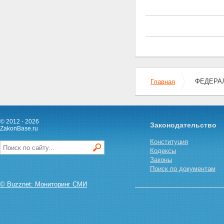
Статья 13. Право доступа к
информации
Статья 14. Обязанности
участников
внешнеэкономической
деятельности по
предоставлению информации
для целей экспортного
контроля
ФЕДЕРАЛЬ
Главная
Статья 15. Обязанности
федеральных органов
исполнительной власти в
отношении предоставленной
© 2012 - 2026
Законодательство
информации
ZakonBase.ru
Статья 16. Внутрифирменные
Конституция
программы экспортного
Кодексы
контроля в организациях
Законы
Статья 17. Проверки
Поиск по документам
финансово-хозяйственной
деятельности
© Buzznet: Мониторинг СМИ
Глава III. РЕГУЛИРОВАНИЕ
ВНЕШНЕЭКОНОМИЧЕСКОЙ
ДЕЯТЕЛЬНОСТИ В
ОТНОШЕНИИ ТОВАРОВ,