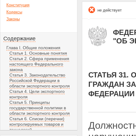
Конституция
не действует
Кодексы
Законы
ФЕДЕР
Содержание
"ОБ 
Глава I. Общие положения
Статья 1. Основные понятия
Статья 2. Сфера применения
настоящего Федерального
закона
СТАТЬЯ 31.
Статья 3. Законодательство
Российской Федерации в
ГРАЖДАН З
области экспортного контроля
Статья 4. Цели экспортного
ФЕДЕРАЦИИ
контроля
Статья 5. Принципы
государственной политики в
области экспортного контроля
Статья 6. Списки (перечни)
Должностн
контролируемых товаров и
технологий
Статья 7. Методы