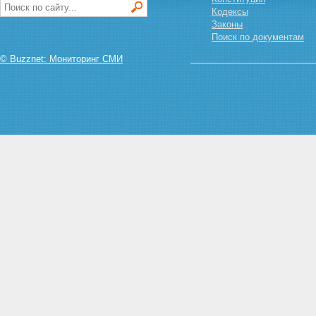
Статья 13. Право доступа к
Кодексы
информации
Законы
Статья 14. Обязанности
Поиск по документам
участников
© Buzznet: Мониторинг СМИ
внешнеэкономической
деятельности по
предоставлению информации
для целей экспортного
контроля
Статья 15. Обязанности
федеральных органов
исполнительной власти в
отношении предоставленной
информации
Статья 16. Внутрифирменные
программы экспортного
контроля в организациях
Статья 17. Проверки
финансово-хозяйственной
деятельности
Глава III. РЕГУЛИРОВАНИЕ
ВНЕШНЕЭКОНОМИЧЕСКОЙ
ДЕЯТЕЛЬНОСТИ В
ОТНОШЕНИИ ТОВАРОВ,