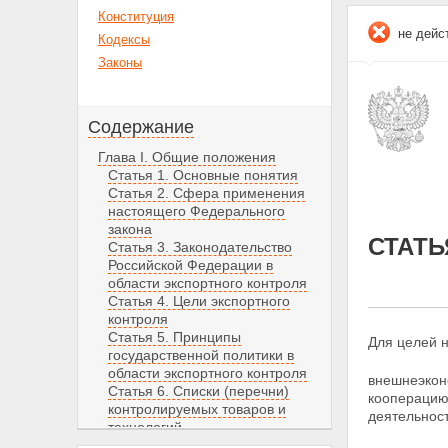
Конституция
не дейс
Кодексы
Законы
Содержание
Глава I. Общие положения
Статья 1. Основные понятия
Статья 2. Сфера применения
настоящего Федерального
закона
СТАТЬ
Статья 3. Законодательство
Российской Федерации в
области экспортного контроля
Статья 4. Цели экспортного
контроля
Статья 5. Принципы
Для целей 
государственной политики в
области экспортного контроля
внешнеэкон
Статья 6. Списки (перечни)
кооперацию
контролируемых товаров и
деятельност
технологий
Статья 7. Методы