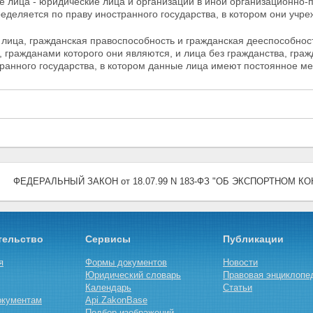
е лица - юридические лица и организации в иной организационно-
еделяется по праву иностранного государства, в котором они учр
 лица, гражданская правоспособность и гражданская
дееспособнос
, гражданами которого они являются, и лица без гражданства, гра
ранного государства, в котором данные лица имеют постоянное ме
ФЕДЕРАЛЬНЫЙ ЗАКОН от 18.07.99 N 183-ФЗ "ОБ ЭКСПОРТНОМ К
тельство
Сервисы
Публикации
я
Формы документов
Новости
Юридический словарь
Правовая энциклопе
Календарь
Статьи
окументам
Api.ZakonBase
Подбор изображений