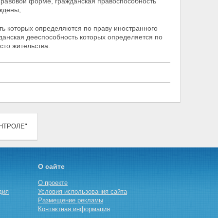
правовой форме, гражданская правоспособность
еждены;
ть которых определяются по праву иностранного
жданская дееспособность которых определяется по
сто жительства.
ОНТРОЛЕ"
О сайте
О проекте
дия
Условия использования сайта
Размещение рекламы
Контактная информация