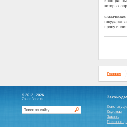
иностранны
Статья 13. Право доступа к
которых опр
информации
Статья 14. Обязанности
физические
участников
государства
внешнеэкономической
праву иност
деятельности по
предоставлению информации
для целей экспортного
контроля
Статья 15. Обязанности
федеральных органов
исполнительной власти в
отношении предоставленной
информации
Главная
Статья 16. Внутрифирменные
программы экспортного
контроля в организациях
Статья 17. Проверки
© 2012 - 2026
финансово-хозяйственной
Законода
ZakonBase.ru
деятельности
Конституци
Глава III. РЕГУЛИРОВАНИЕ
Кодексы
ВНЕШНЕЭКОНОМИЧЕСКОЙ
Законы
ДЕЯТЕЛЬНОСТИ В
Поиск по д
ОТНОШЕНИИ ТОВАРОВ,