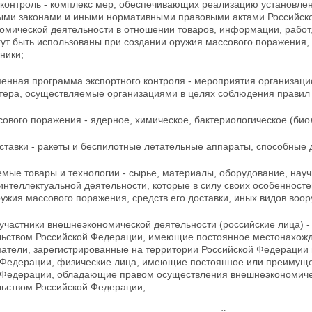
 контроль - комплекс мер, обеспечивающих реализацию
установле
ми законами и иными нормативными правовыми актами Российск
мической деятельности в отношении товаров, информации, работ, 
ут быть использованы при создании оружия массового поражения, 
ники;
енная программа экспортного контроля - мероприятия
организаци
тера, осуществляемые организациями в целях соблюдения правил 
сового поражения - ядерное, химическое,
бактериологическое (био
ставки - ракеты и беспилотные летательные аппараты, способные 
емые товары и технологии - сырье, материалы,
оборудование, науч
интеллектуальной деятельности, которые в силу своих особенносте
ужия массового поражения, средств его доставки, иных видов
воор
участники внешнеэкономической деятельности (российские лица) -
льством Российской Федерации, имеющие постоянное
местонахожд
атели, зарегистрированные на территории Российской Федерации 
 Федерации, физические лица, имеющие постоянное или преимущ
 Федерации, обладающие правом осуществления внешнеэкономичес
льством Российской Федерации;