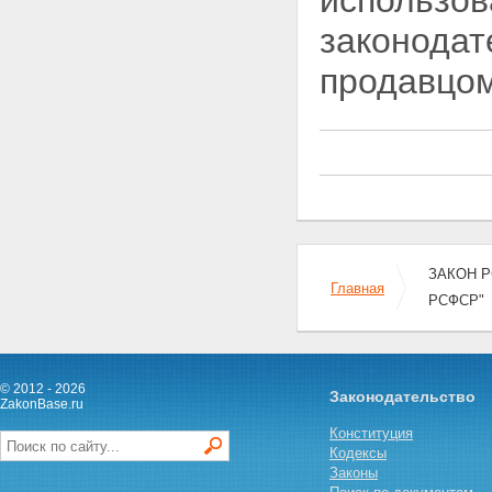
использов
приватизации государственных
законодат
и муниципальных предприятий
II. ПОРЯДОК И СПОСОБЫ
продавцом
ПРОВЕДЕНИЯ ПРИВАТИЗАЦИИ
ГОСУДАРСТВЕННЫХ И
МУНИЦИПАЛЬНЫХ
ПРЕДПРИЯТИЙ
Статья 13. Инициатива в
проведении приватизации
государственных и
муниципальных предприятий
Статья 14. Порядок
рассмотрения заявок на
ЗАКОН Р
приватизацию
Главная
Статья 15. Способы
РСФСР"
приватизации государственных
и муниципальных предприятий
Статья 16. Подготовка
предприятия к приватизации
© 2012 - 2026
Статья 17. Определение
Законодательство
ZakonBase.ru
начальной цены
приватизируемого предприятия
Конституция
Статья 18. Информация о
Кодексы
приватизируемых
Законы