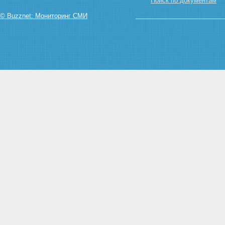
государственных и
Поиск по документам
муниципальных предприятиях
© Buzznet: Мониторинг СМИ
Статья 19. Формы платежа
Статья 20. Приобретение
государственных и
муниципальных предприятий
по конкурсу
Статья 21. Приобретение
государственных и
муниципальных предприятий
на аукционе
Статья 22. Приобретение
покупателями акций открытых
акционерных обществ
Статья 23. Льготы работникам
приватизируемых предприятий
по приобретению их акций
Статья 24. Приобретение
государственных и
муниципальных предприятий
их работниками по конкурсу (на
аукционе)
Статья 25. Приобретение акций
(паев) из фондов
акционирования работников