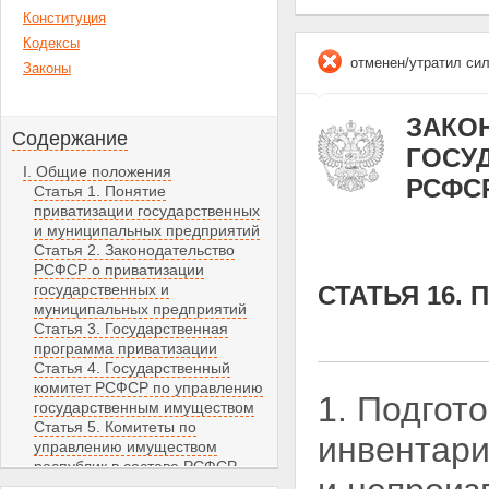
Конституция
Кодексы
отменен/утратил си
Законы
ЗАКОН
Содержание
ГОСУ
I. Общие положения
РСФС
Статья 1. Понятие
приватизации государственных
и муниципальных предприятий
Статья 2. Законодательство
РСФСР о приватизации
государственных и
СТАТЬЯ 16.
муниципальных предприятий
Статья 3. Государственная
программа приватизации
Статья 4. Государственный
комитет РСФСР по управлению
1. Подгот
государственным имуществом
Статья 5. Комитеты по
инвентари
управлению имуществом
республик в составе РСФСР,
краев, областей, автономных