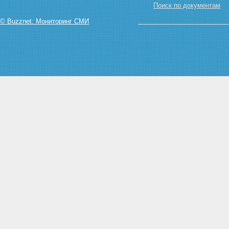
Поиск по документам
компетенция органов
государственной власти
© Buzznet: Мониторинг СМИ
Статья 18. Виды налогов,
взимаемых на территории
Российской Федерации
Статья 19. Федеральные
налоги
Статья 20. Налоги республик в
составе Российской Федерации
и налоги краев, областей,
автономной области,
автономных округов
Статья 21. Местные налоги
Глава III Заключительные
положения
Статья 22. Порядок уплаты
налогов
Статья 23. Международные
соглашения
Статья 24. Контроль за
взиманием налогов
Статья 25. Издание
методических указаний
Статья 26.