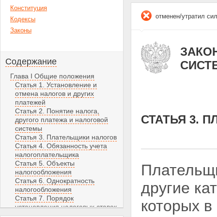
Конституция
отменен/утратил си
Кодексы
Законы
ЗАКОН
Содержание
СИСТ
Глава I Общие положения
Статья 1. Установление и
отмена налогов и других
платежей
Статья 2. Понятие налога,
СТАТЬЯ 3. 
другого платежа и налоговой
системы
Статья 3. Плательщики налогов
Статья 4. Обязанность учета
налогоплательщика
Статья 5. Объекты
Плательщи
налогообложения
Статья 6. Однократность
другие ка
налогообложения
Статья 7. Порядок
которых в
установления налоговых ставок
Статья 8. Порядок утверждения