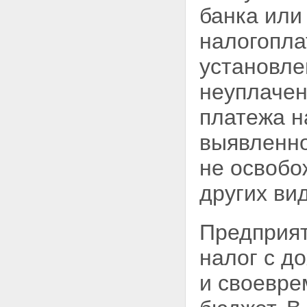
банка или
налогопла
установл
неуплачен
платежа н
выявленно
не освобо
других ви
Предприят
налог с д
и своевре