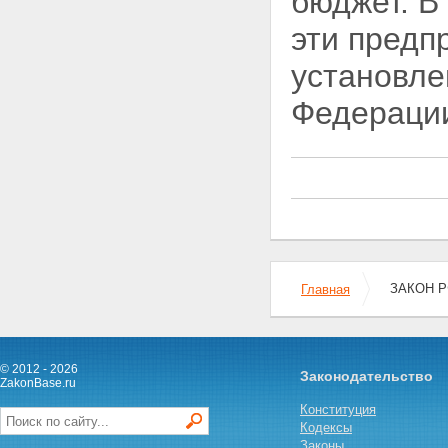
бюджет. В
эти предп
установле
Федераци
ЗАКОН Р
Главная
© 2012 - 2026
Законодательство
ZakonBase.ru
Конституция
Кодексы
Законы