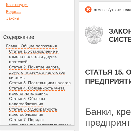
Конституция
отменен/утратил си
Кодексы
Законы
ЗАКОН
Содержание
СИСТ
Глава I Общие положения
Статья 1. Установление и
отмена налогов и других
платежей
Статья 2. Понятие налога,
СТАТЬЯ 15.
другого платежа и налоговой
системы
ПРЕДПРИЯТ
Статья 3. Плательщики налогов
Статья 4. Обязанность учета
налогоплательщика
Статья 5. Объекты
налогообложения
Банки, кр
Статья 6. Однократность
налогообложения
Статья 7. Порядок
предприят
установления налоговых ставок
Статья 8. Порядок утверждения