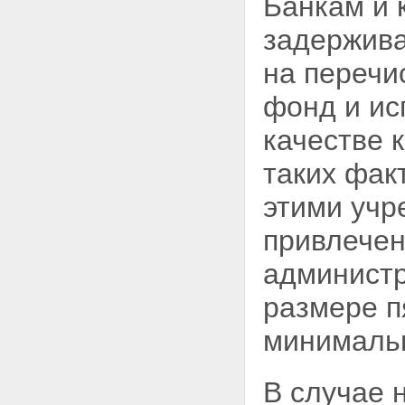
Банкам и 
компетенция органов
задержива
государственной власти
Статья 18. Виды налогов,
взимаемых на территории
на перечи
Российской Федерации
Статья 19. Федеральные
фонд и ис
налоги
Статья 20. Налоги республик в
качестве 
составе Российской Федерации
и налоги краев, областей,
таких фак
автономной области,
автономных округов
этими учр
Статья 21. Местные налоги
Глава III Заключительные
привлечен
положения
Статья 22. Порядок уплаты
администр
налогов
Статья 23. Международные
размере п
соглашения
Статья 24. Контроль за
минимальн
взиманием налогов
Статья 25. Издание
методических указаний
В случае 
Статья 26.