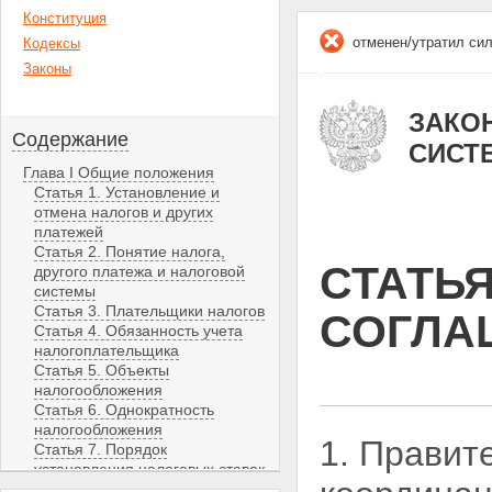
Конституция
отменен/утратил си
Кодексы
Законы
ЗАКОН
Содержание
СИСТ
Глава I Общие положения
Статья 1. Установление и
отмена налогов и других
платежей
Статья 2. Понятие налога,
СТАТЬ
другого платежа и налоговой
системы
Статья 3. Плательщики налогов
СОГЛА
Статья 4. Обязанность учета
налогоплательщика
Статья 5. Объекты
налогообложения
Статья 6. Однократность
налогообложения
1. Правит
Статья 7. Порядок
установления налоговых ставок
Статья 8. Порядок утверждения