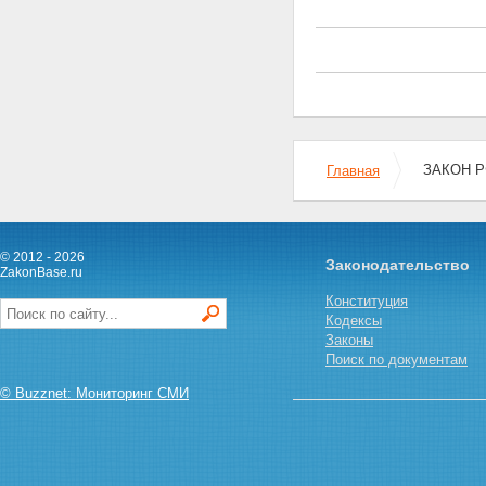
компетенция органов
государственной власти
Статья 18. Виды налогов,
взимаемых на территории
Российской Федерации
Статья 19. Федеральные
налоги
Статья 20. Налоги республик в
ЗАКОН Р
Главная
составе Российской Федерации
и налоги краев, областей,
автономной области,
автономных округов
Статья 21. Местные налоги
© 2012 - 2026
Законодательство
Глава III Заключительные
ZakonBase.ru
положения
Конституция
Статья 22. Порядок уплаты
Кодексы
налогов
Законы
Статья 23. Международные
Поиск по документам
соглашения
Статья 24. Контроль за
© Buzznet: Мониторинг СМИ
взиманием налогов
Статья 25. Издание
методических указаний
Статья 26.