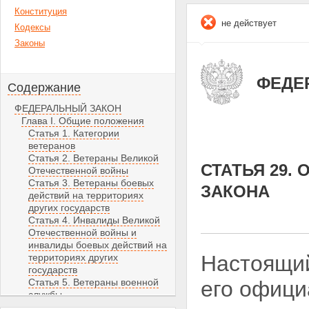
Конституция
не действует
Кодексы
Законы
ФЕДЕР
Содержание
ФЕДЕРАЛЬНЫЙ ЗАКОН
Глава I. Общие положения
Статья 1. Категории
ветеранов
Статья 2. Ветераны Великой
СТАТЬЯ 29.
Отечественной войны
Статья 3. Ветераны боевых
ЗАКОНА
действий на территориях
других государств
Статья 4. Инвалиды Великой
Отечественной войны и
инвалиды боевых действий на
Настоящий
территориях других
государств
Статья 5. Ветераны военной
его офици
службы
Статья 6. Ветераны органов