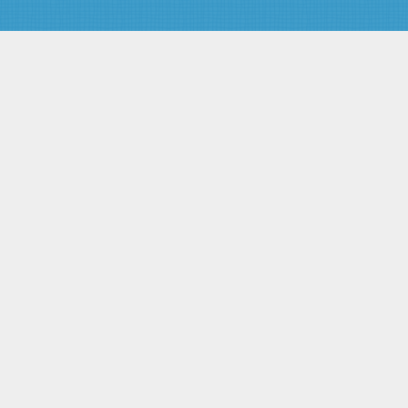
"За победу над Японией"
Статья 18. Меры социальной
защиты лиц, работавших на
предприятиях, в учреждениях
и организациях города
Ленинграда в период блокады
с 8 сентября 1941 года по 27
января 1944 года и
награжденных медалью "За
оборону Ленинграда", и лиц,
награжденных знаком
"Жителю блокадного
Ленинграда"
Статья 19. Меры социальной
защиты лиц, работавших в
годы Великой Отечественной
войны на объектах
противовоздушной обороны,
местной противовоздушной
обороны, строительстве
оборонительных сооружений,
морских баз, аэродромов и
других военных объектов в
пределах тыловых границ
действующих фронтов, на