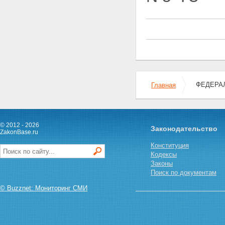
инвалидов боевых действий
на территориях других
государств
Статья 15. Меры социальной
защиты участников Великой
Отечественной войны
Статья 16. Меры социальной
защиты ветеранов боевых
действий на территориях
ФЕДЕРАЛ
Главная
других государств
Статья 17. Меры социальной
защиты военнослужащих, в
том числе уволенных в запас
© 2012 - 2026
(отставку), проходивших
Законодательство
ZakonBase.ru
военную службу в период с 22
июня 1941 года по 3 сентября
Конституция
1945 года в воинских частях,
Кодексы
учреждениях, военно-учебных
Законы
заведениях, не входивших в
Поиск по документам
состав действующей армии, и
© Buzznet: Мониторинг СМИ
награжденных медалью "За
победу над Германией в
Великой Отечественной войне
1941 - 1945 гг." или медалью