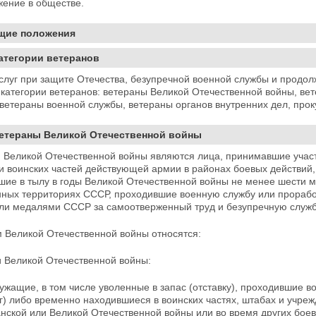
ажение в
обществе.
бщие положения
Категории ветеранов
слуг при защите Отечества, безупречной военной службы и продол
категории ветеранов: ветераны Великой Отечественной войны, вет
 ветераны военной службы, ветераны органов внутренних дел, прок
Ветераны Великой Отечественной войны
 Великой Отечественной войны являются лица, принимавшие участи
и воинских частей действующей армии в районах боевых
действий,
шие в тылу в годы Великой Отечественной войны не менее шести 
нных
территориях СССР, проходившие военную службу или прораб
ли медалями СССР за самоотверженный труд и безупречную службу
м Великой Отечественной войны относятся:
и Великой Отечественной войны:
ужащие, в том числе уволенные в запас (отставку), проходившие в
г) либо временно находившиеся в воинских частях, штабах и учре
нской или Великой Отечественной войны или во время других боев