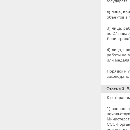
прифронтовых участках
государств;
железных и автомобильных
дорог
в) лица, пр
Статья 20. Меры социальной
объектов в 
защиты лиц, проработавших в
тылу в период с 22 июня 1941
3) лица, ра
года по 9 мая 1945 года не
по 27 январ
менее шести месяцев,
Ленинграда
исключая период работы на
временно оккупированных
4) лица, пр
территориях СССР, либо
работы на 
проработавших менее шести
или медаля
месяцев и награжденных
орденами или медалями
Порядок и у
СССР за самоотверженный
законодате
труд в годы Великой
Отечественной войны
Статья 3. 
Статья 21. Меры социальной
защиты членов семей
К ветеранам
погибших (умерших)
инвалидов войны, участников
1) военносл
Великой Отечественной
начальствую
войны и ветеранов боевых
Министерс
действий на территориях
СССР, орган
других государств
при исполне