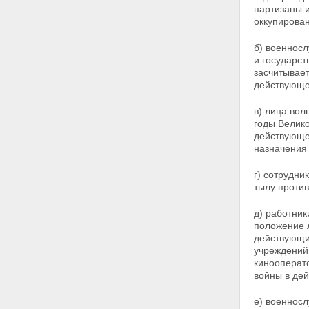
партизаны 
инвалидов боевых действий
оккупирова
на территориях других
государств
б) военносл
Статья 15. Меры социальной
и государст
защиты участников Великой
засчитывает
Отечественной войны
действующе
Статья 16. Меры социальной
защиты ветеранов боевых
действий на территориях
в) лица вол
других государств
годы
Велико
Статья 17. Меры социальной
действующей
защиты военнослужащих, в
назначения
том числе уволенных в запас
(отставку), проходивших
г) сотрудни
военную службу в период с 22
тылу против
июня 1941 года по 3 сентября
1945 года в воинских частях,
д) работник
учреждениях, военно-учебных
положение 
заведениях, не входивших в
действующи
состав действующей армии, и
учреждений 
награжденных медалью "За
кинооперат
победу над Германией в
войны в де
Великой Отечественной войне
1941 - 1945 гг." или медалью
е) военносл