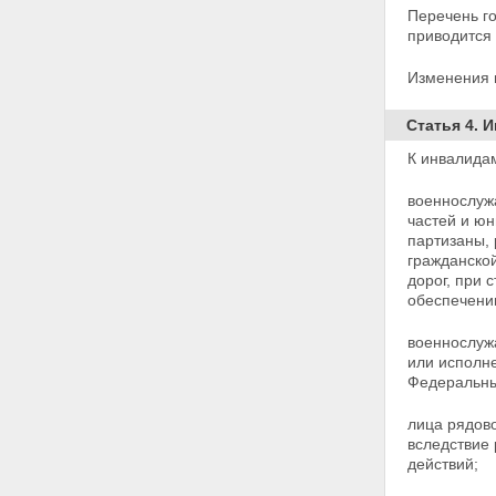
Федерального закона
Перечень го
Приложение
приводится
ПЕРЕЧЕНЬ ГОСУДАРСТВ,
ГОРОДОВ, ТЕРРИТОРИЙ И
Изменения 
ПЕРИОДОВ ВЕДЕНИЯ БОЕВЫХ
ДЕЙСТВИЙ С УЧАСТИЕМ
Статья 4. 
ГРАЖДАН РОССИЙСКОЙ
ФЕДЕРАЦИИ
К инвалидам
Раздел I
Раздел II
военнослужа
Раздел III
частей и юн
партизаны,
гражданско
дорог, при 
обеспечени
военнослуж
или исполн
Федеральны
лица рядово
вследствие 
действий;