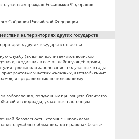
й с участием граждан Российской Федерации
ного Собрания Российской Федерации.
ействий на территориях других государств
рриториях других государств относятся:
нную службу (включая воспитанников воинских
ждениях, входивших в состав действующей армии,
тузии, увечья или заболевания, полученных в годы
а
прифронтовых участках железных, автомобильных
одромов, и приравненные по пенсионному
или заболевания, полученных при защите Отечества
ействий и в периоды, указанные настоящим
твенной безопасности, ставшие инвалидами
нении служебных обязанностей в районах боевых