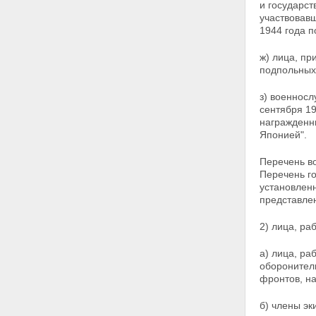
"За победу над Японией"
и
государст
Статья 18. Меры социальной
участвовав
защиты лиц, работавших на
1944 года 
предприятиях, в учреждениях
и организациях города
ж) лица, пр
Ленинграда в период блокады
подпольных
с 8 сентября 1941 года по 27
января 1944 года и
з) военносл
награжденных медалью "За
сентября 19
оборону Ленинграда", и лиц,
награжденны
награжденных знаком
Японией".
"Жителю блокадного
Ленинграда"
Перечень во
Статья 19. Меры социальной
Перечень го
защиты лиц, работавших в
установлен
годы Великой Отечественной
представле
войны на объектах
противовоздушной обороны,
2) лица, ра
местной противовоздушной
обороны, строительстве
а) лица, р
оборонительных сооружений,
обороните
морских баз, аэродромов и
фронтов, н
других военных объектов в
пределах тыловых границ
действующих фронтов, на
б) члены э