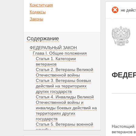
Конституция
не дейс
Кодексы
Законы
Содержание
ФЕДЕРАЛЬНЫЙ ЗАКОН
Глава I. Общие положения
Статья 1. Категории
ветеранов
Статья 2. Ветераны Великой
ФЕДЕ
Отечественной войны
Статья 3. Ветераны боевых
действий на территориях
других государств
Статья 4. Инвалиды Великой
Отечественной войны и
инвалиды боевых действий на
территориях других
государств
Статья 5. Ветераны военной
Настоящий 
службы
ветеранов в
Статья 6. Ветераны органов