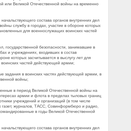
ой или Великой Отечественной войны на временно
и начальствующего состава органов внутренних дел
войны службу в городах, участие в обороне которых
тановленных для военнослужащих воинских частей
ел, государственной безопасности, занимавшие в
бах и учреждениях, входивших в состав
роне которых засчитывается в выслугу лет для
 воинских частей действующей армии;
ные задания в воинских частях действующей
армии, в
твенной войны;
еденные в период Великой Отечественной войны на
нтересах армии и флота в пределах тыловых границ
отники учреждений и организаций (в том числе
х газет, журналов, ТАСС, Совинформбюро и радио,
командированные в годы Великой Отечественной
 и начальствующего состава органов внутренних дел