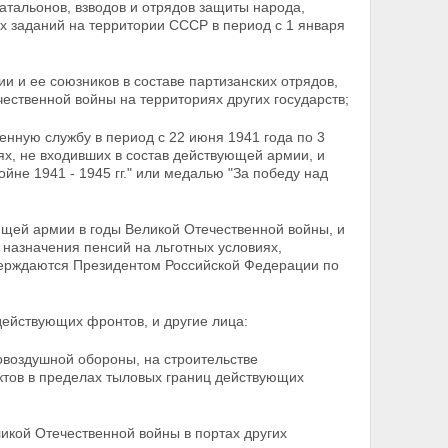
атальонов, взводов и отрядов защиты народа,
х заданий на территории СССР в период с 1 января
и и ее союзников в составе партизанских отрядов,
ественной войны на территориях других государств;
оенную службу в период с 22 июня 1941 года по 3
ях, не входивших в состав действующей армии, и
не 1941 - 1945 гг." или медалью "За победу над
ющей армии в годы Великой Отечественной войны, и
я назначения пенсий на льготных условиях,
верждаются Президентом Российской Федерации по
действующих фронтов, и другие лица:
овоздушной обороны, на строительстве
ктов в пределах тыловых границ действующих
икой Отечественной войны в портах других