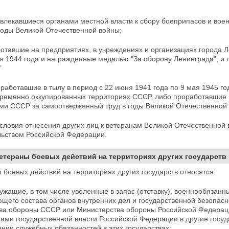
ивлекавшиеся органами местной власти к сбору боеприпасов и вое
годы Великой Отечественной войны;
ботавшие на предприятиях, в учреждениях и организациях города Л
я 1944 года и награжденные медалью "За оборону Ленинграда", и
"
оработавшие в тылу в период с 22 июня 1941 года по 9 мая 1945 г
временно оккупированных территориях СССР, либо проработавшие
ми СССР за самоотверженный труд в годы Великой Отечественной
словия отнесения других лиц к ветеранам Великой Отечественной 
льством Российской Федерации.
Ветераны боевых действий на территориях других государств
 боевых действий на территориях других государств
относятся:
ужащие, в том числе уволенные в запас (отставку), военнообязанн
щего состава органов внутренних дел и государственной безопасн
тва
обороны СССР или Министерства обороны Российской Федераци
ами государственной власти Российской Федерации в другие госу
нии служебных обязанностей в этих государствах;