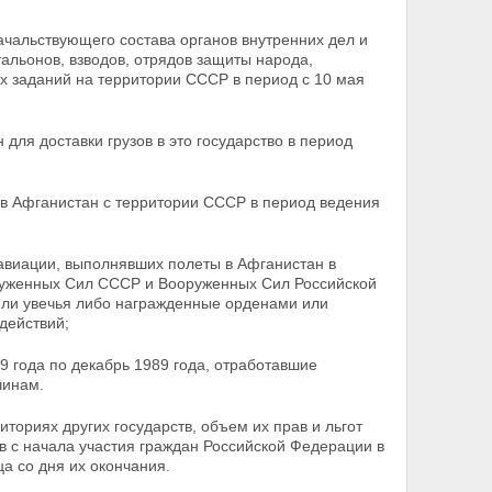
начальствующего состава органов внутренних дел и
альонов, взводов, отрядов защиты народа,
х заданий на территории СССР в период с 10 мая
ля доставки грузов в это государство в период
в Афганистан с территории СССР в период ведения
 авиации, выполнявших полеты в Афганистан в
оруженных Сил СССР и Вооруженных Сил Российской
или
увечья либо награжденные орденами или
действий;
9 года по декабрь 1989 года, отработавшие
чинам.
ториях других государств, объем их прав и льгот
в с начала участия граждан Российской Федерации в
ца со дня их окончания.