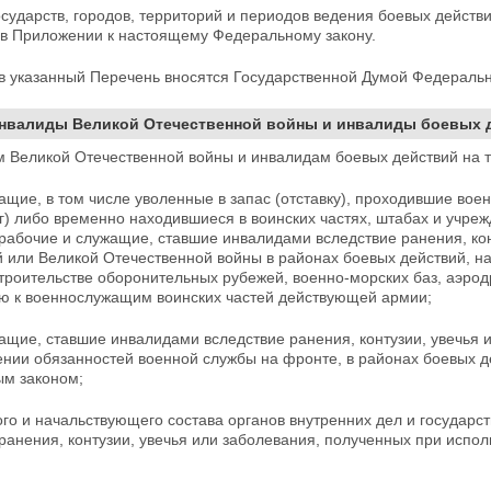
сударств, городов, территорий и периодов ведения
боевых действи
 в Приложении к настоящему Федеральному закону.
в указанный Перечень вносятся Государственной Думой Федераль
Инвалиды Великой Отечественной войны и инвалиды боевых д
 Великой Отечественной войны и инвалидам боевых действий на те
щие, в том числе уволенные в запас (отставку), проходившие вое
г) либо временно находившиеся в воинских частях, штабах и учре
рабочие и служащие, ставшие инвалидами вследствие ранения, кон
й или Великой Отечественной войны в районах боевых действий, н
строительстве оборонительных рубежей, военно-морских баз, аэр
ю к военнослужащим воинских частей действующей армии;
ащие, ставшие инвалидами вследствие ранения, контузии, увечья 
ении обязанностей военной службы на фронте, в районах
боевых д
м законом;
го и начальствующего состава органов внутренних дел и государс
ранения, контузии, увечья или заболевания, полученных при
испол