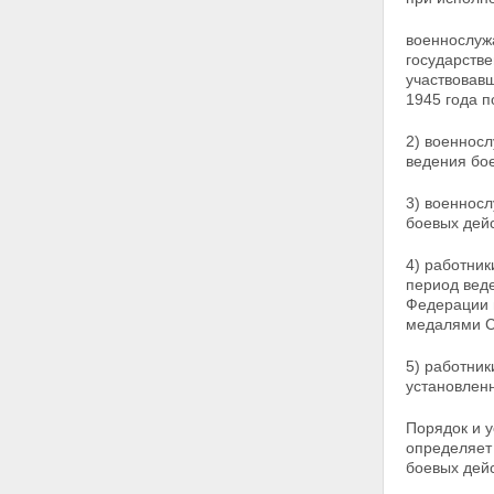
Статья 22. Меры социальной
защиты ветеранов труда
военнослужа
Статья 23. Меры социальной
государстве
защиты ветеранов военной
участвовав
службы, ветеранов органов
1945 года 
внутренних дел, прокуратуры,
юстиции и судов
2) военносл
Статья 24. Оказание
ведения бо
ритуальных услуг
Глава III. Заключительные
3) военнос
положения
боевых дейс
Статья 25. Общественные
объединения ветеранов
Статья 26. Ответственность за
4) работник
неисполнение или
период
вед
ненадлежащее исполнение
Федерации н
законодательства Российской
медалями С
Федерации о ветеранах
Статья 27. Судебная защита
5) работник
прав ветеранов
установле
Статья 28. Документы,
подтверждающие права
Порядок и у
ветеранов
определяет
Статья 29. О введении в
боевых дейс
действие настоящего