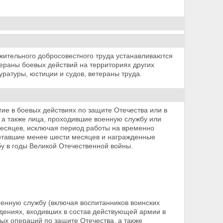
жительного добросовестного труда устанавливаются
ераны боевых действий на территориях других
уратуры, юстиции и судов, ветераны труда.
е в боевых действиях по защите Отечества или в
 а также лица, проходившие военную службу или
месяцев, исключая период работы на временно
отавшие менее шести месяцев и награжденные
 в годы Великой Отечественной войны.
оенную службу (включая воспитанников воинских
ждениях, входивших в состав действующей армии в
ых операций по защите Отечества, а также