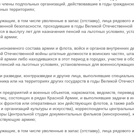
и члены
подпольных организаций, действовавшие в годы гражданск
нных территориях;
ужащие, в том числе уволенные в запас (отставку),
лица рядового 
венной безопасности, проходившие в годы Великой Отечественной 
ся в выслугу лет для назначения пенсий на льготных
условиях, ус
й армии;
ьнонаемного состава армии и флота, войск и органов внутренних д
й Отечественной войны штатные должности в воинских частях, шта
 армии либо находившихся в этот период в городах, участие в обо
 пенсий на льготных
условиях, установленных для военнослужащих
ки разведки, контрразведки и другие лица, выполнявшие специаль
ника или на территориях других государств в годы Великой Отечес
и предприятий и военных объектов, наркоматов, ведомств, перев
лиц, состоящих в рядах Красной Армии, и выполнявшие задачи в и
х фронтов или оперативных зон действующих флотов, а
также раб
и организаций культуры и искусства), корреспонденты центральны
оры Центральной студии документальных фильмов (кинохроники),
йствующую армию;
ужащие, в том числе уволенные в запас (отставку), лица рядового