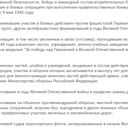
венной безопасности, бойцы и командный состав истребительных б
шие в боевых операциях при выполнении правительственных боевы
по
9 мая 1945 года;
инимавшие участие в боевых действиях против фашистской Германи
 групп, других антифашистских формирований в годы
Великой Отеч
ужащие, в том числе уволенные в запас (отставку), проходившие в
45 года в воинских частях, учреждениях, военно-учебных
заведени
е медалью "За победу над Германией в Великой Отечественной вой
инских частей, штабов и учреждений, входивших в состав действу
родов, участие в обороне которых засчитывается в выслугу лет дл
ных для военнослужащих воинских частей действующей армии, ут
нию Министерства обороны Российской Федерации;
ботавшие в годы Великой Отечественной войны в пределах границ 
аботавшие на объектах противовоздушной обороны, местной против
льных
сооружений, морских баз, аэродромов и других военных объе
а прифронтовых участках железных и автомобильных дорог;
кипажей судов транспортного флота, интернированные в
начале Вел