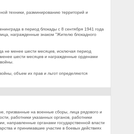
нной техники, разминированию территорий и
енинграда в период блокады с 8 сентября 1941 года
 лица, награжденные знаком "Жителю блокадного
ода не менее шести месяцев, исключая период
 менее
шести месяцев и награжденные орденами
 войны.
войны, объем их прав и льгот определяются
ые, призванные на военные сборы, лица рядового и
ости, работники указанных органов, работники
и, направленные органами государственной власти
дарства и
принимавшие участие в боевых действиях