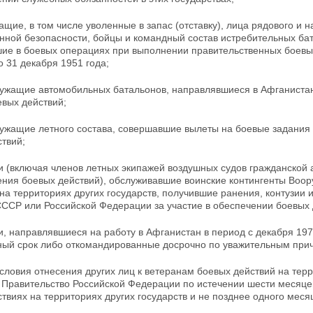
щие, в том числе уволенные в запас (отставку), лица рядового и 
нной безопасности, бойцы и командный состав истребительных бат
шие в боевых операциях при выполнении правительственных боевы
по
31 декабря 1951 года;
ужащие автомобильных батальонов, направлявшиеся в Афганистан д
евых действий;
лужащие летного состава, совершавшие вылеты на
боевые задания 
твий;
и (включая членов летных экипажей воздушных судов гражданской
ения боевых действий), обслуживавшие воинские контингенты Во
а территориях других государств, получившие ранения, контузии 
ССР или Российской Федерации за участие в обеспечении боевых 
и, направлявшиеся на работу в Афганистан в период с декабря 197
нный
срок либо откомандированные досрочно по уважительным при
словия отнесения других лиц к ветеранам боевых действий на терри
 Правительство Российской Федерации по истечении шести
месяце
твиях на территориях других государств и не позднее одного меся