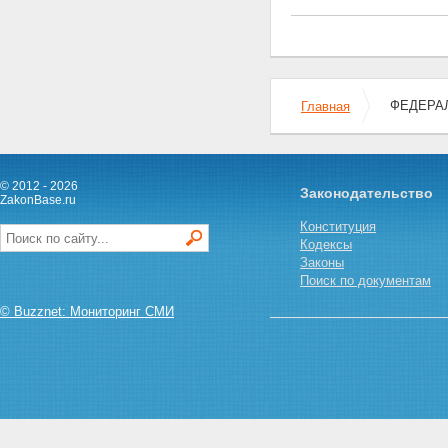
инвалидов боевых действий
на территориях других
государств
Статья 15. Меры социальной
защиты участников Великой
ФЕДЕРАЛ
Отечественной войны
Главная
Статья 16. Меры социальной
защиты ветеранов боевых
действий на территориях
других государств
© 2012 - 2026
Законодательство
Статья 17. Меры социальной
ZakonBase.ru
защиты военнослужащих, в
Конституция
том числе уволенных в запас
Кодексы
(отставку), проходивших
Законы
военную службу в период с 22
Поиск по документам
июня 1941 года по 3 сентября
1945 года в воинских частях,
© Buzznet: Мониторинг СМИ
учреждениях, военно-учебных
заведениях, не входивших в
состав действующей армии, и
награжденных медалью "За
победу над Германией в
Великой Отечественной войне
1941 - 1945 гг." или медалью