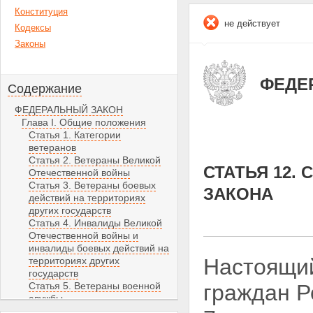
Конституция
не действует
Кодексы
Законы
ФЕДЕР
Содержание
ФЕДЕРАЛЬНЫЙ ЗАКОН
Глава I. Общие положения
Статья 1. Категории
ветеранов
Статья 2. Ветераны Великой
СТАТЬЯ 12.
Отечественной войны
Статья 3. Ветераны боевых
ЗАКОНА
действий на территориях
других государств
Статья 4. Инвалиды Великой
Отечественной войны и
инвалиды боевых действий на
Настоящий
территориях других
государств
Статья 5. Ветераны военной
граждан Р
службы
Статья 6. Ветераны органов