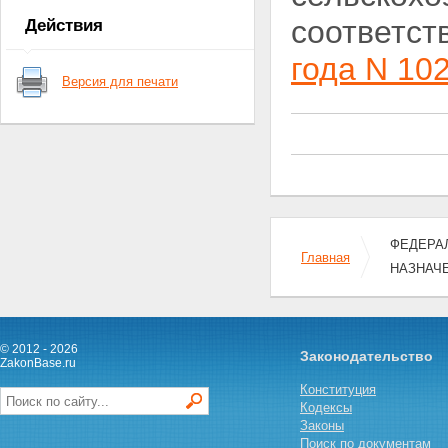
земельные участки или доли в
соответст
Действия
праве общей собственности на
земельные участки из земель
года N 10
сельскохозяйственного
Версия для печати
назначения
Статья 4. Предельные размеры
и требования к
местоположению земельных
участков из земель
сельскохозяйственного
назначения
Статья 5. Обязанность лица
произвести отчуждение
ФЕДЕРАЛ
земельного участка из земель
Главная
сельскохозяйственного
НАЗНАЧ
назначения или доли в праве
общей собственности на
земельный участок из земель
сельскохозяйственного
© 2012 - 2026
Законодательство
назначения, которые не могут
ZakonBase.ru
ему принадлежать на праве
Конституция
собственности
Кодексы
Статья 6. Принудительное
Законы
изъятие и прекращение прав
Поиск по документам
на земельные участки из