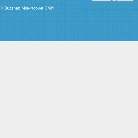
земель сельскохозяйственного
© Buzznet: Мониторинг СМИ
назначения
Статья 7. Залог земельных
участков из земель
сельскохозяйственного
назначения
Глава II. ОСОБЕННОСТИ
ОБОРОТА ЗЕМЕЛЬНЫХ
УЧАСТКОВ ИЗ ЗЕМЕЛЬ
СЕЛЬСКОХОЗЯЙСТВЕННОГО
НАЗНАЧЕНИЯ
Статья 8. Купля-продажа
земельного участка из земель
сельскохозяйственного
назначения
Статья 9. Аренда земельных
участков из земель
сельскохозяйственного
назначения
Статья 10. Предоставление
гражданам и юридическим
лицам в собственность или
аренду земельных участков из
земель сельскохозяйственного