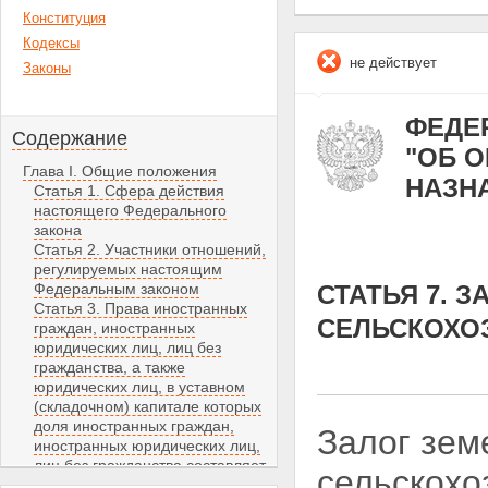
Конституция
Кодексы
не действует
Законы
ФЕДЕР
Содержание
"ОБ 
Глава I. Общие положения
НАЗН
Статья 1. Сфера действия
настоящего Федерального
закона
Статья 2. Участники отношений,
регулируемых настоящим
Федеральным законом
СТАТЬЯ 7. 
Статья 3. Права иностранных
СЕЛЬСКОХО
граждан, иностранных
юридических лиц, лиц без
гражданства, а также
юридических лиц, в уставном
(складочном) капитале которых
доля иностранных граждан,
Залог зем
иностранных юридических лиц,
лиц без гражданства составляет
сельскохо
более чем 50 процентов, на