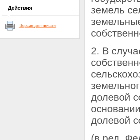
земельные участки или доли в
земель се
Действия
праве общей собственности на
земельные участки из земель
земельные
сельскохозяйственного
Версия для печати
назначения
собственн
Статья 4. Предельные размеры
и требования к
местоположению земельных
2. В случ
участков из земель
сельскохозяйственного
собственн
назначения
Статья 5. Обязанность лица
сельскохо
произвести отчуждение
земельного участка из земель
земельног
сельскохозяйственного
назначения или доли в праве
долевой с
общей собственности на
земельный участок из земель
основании
сельскохозяйственного
назначения, которые не могут
ему принадлежать на праве
долевой с
собственности
Статья 6. Принудительное
изъятие и прекращение прав
(в ред. Ф
на земельные участки из