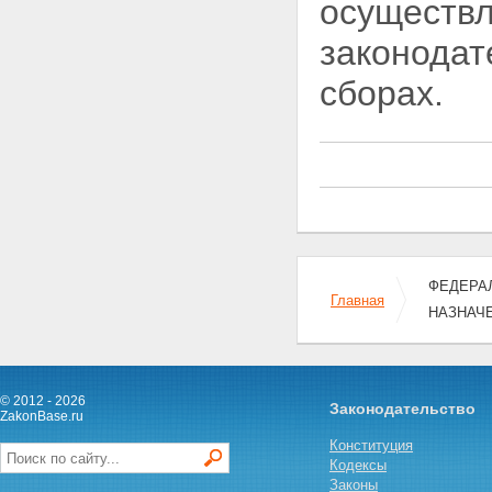
осуществл
удостоверяющие право на
земельную долю
законодат
Статья 19. Вступление в силу
настоящего Федерального
сборах.
закона
Статья 19.1. Применение
отдельных положений
настоящего Федерального
закона
Статья 20. Приведение
нормативных правовых актов в
соответствие с настоящим
Федеральным законом
ФЕДЕРАЛ
Главная
НАЗНАЧ
© 2012 - 2026
Законодательство
ZakonBase.ru
Конституция
Кодексы
Законы