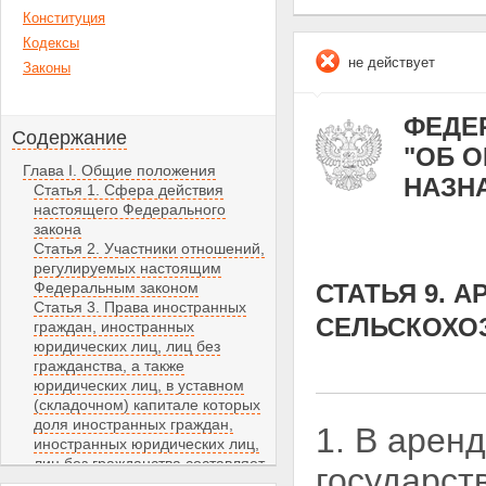
Конституция
Кодексы
не действует
Законы
ФЕДЕР
Содержание
"ОБ 
Глава I. Общие положения
НАЗН
Статья 1. Сфера действия
настоящего Федерального
закона
Статья 2. Участники отношений,
регулируемых настоящим
Федеральным законом
СТАТЬЯ 9. 
Статья 3. Права иностранных
СЕЛЬСКОХО
граждан, иностранных
юридических лиц, лиц без
гражданства, а также
юридических лиц, в уставном
(складочном) капитале которых
доля иностранных граждан,
1. В арен
иностранных юридических лиц,
лиц без гражданства составляет
государст
более чем 50 процентов, на