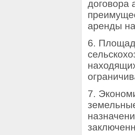
договора 
назначения
Статья 14. Особенности
определения порядка
преимущес
распоряжения, владения и
пользования земельным
аренды на
участком, находящимся в
долевой собственности
Глава IV. ПЕРЕХОДНЫЕ И
6. Площад
ЗАКЛЮЧИТЕЛЬНЫЕ
ПОЛОЖЕНИЯ
сельскохо
Статья 15. Понятие земельной
доли
находящих
Статья 16. Регулирование
отношений, связанных с
ограничив
договорами аренды земельных
долей, заключенными до
вступления в силу настоящего
7. Эконом
Федерального закона
Статья 17. Определение на
земельные
местности границ находящихся
в общей собственности
назначени
земельных участков из земель
сельскохозяйственного
заключенн
назначения
Статья 18. Документы,