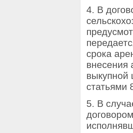
назначения, находящихся в
государственной или
4. В дого
муниципальной собственности
Статья 11. Наследование
сельскохо
земельных участков из земель
сельскохозяйственного
предусмот
назначения
Глава III. ОСОБЕННОСТИ
передаетс
ОБОРОТА ДОЛЕЙ В ПРАВЕ
ОБЩЕЙ СОБСТВЕННОСТИ НА
срока аре
ЗЕМЕЛЬНЫЕ УЧАСТКИ ИЗ
ЗЕМЕЛЬ
внесения 
СЕЛЬСКОХОЗЯЙСТВЕННОГО
НАЗНАЧЕНИЯ
выкупной 
Статья 12. Особенности
совершения сделок с долями в
статьями 
праве общей собственности на
земельные участки из земель
сельскохозяйственного
5. В случ
назначения
Статья 13. Выдел земельных
договором
участков в счет долей в праве
общей собственности на
исполнявш
земельный участок из земель
сельскохозяйственного