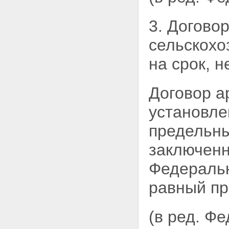
земель сельскохозяйственного
назначения
3. Догово
Статья 7. Залог земельных
участков из земель
сельскохо
сельскохозяйственного
назначения
на срок, 
Глава II. ОСОБЕННОСТИ
ОБОРОТА ЗЕМЕЛЬНЫХ
УЧАСТКОВ ИЗ ЗЕМЕЛЬ
Договор а
СЕЛЬСКОХОЗЯЙСТВЕННОГО
НАЗНАЧЕНИЯ
установл
Статья 8. Купля-продажа
земельного участка из земель
предельны
сельскохозяйственного
назначения
заключенн
Статья 9. Аренда земельных
участков из земель
Федеральн
сельскохозяйственного
назначения
равный пр
Статья 10. Предоставление
гражданам и юридическим
лицам в собственность или
аренду земельных участков из
(в ред. Ф
земель сельскохозяйственного