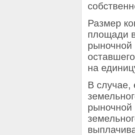
назначения
собственн
Статья 14. Особенности
определения порядка
распоряжения, владения и
Размер ко
пользования земельным
участком, находящимся в
площади
долевой собственности
Глава IV. ПЕРЕХОДНЫЕ И
рыночной 
ЗАКЛЮЧИТЕЛЬНЫЕ
ПОЛОЖЕНИЯ
оставшего
Статья 15. Понятие земельной
доли
на единиц
Статья 16. Регулирование
отношений, связанных с
договорами аренды земельных
В случае,
долей, заключенными до
вступления в силу настоящего
Федерального закона
земельног
Статья 17. Определение на
местности границ находящихся
рыночной 
в общей собственности
земельных участков из земель
земельног
сельскохозяйственного
назначения
выплачива
Статья 18. Документы,