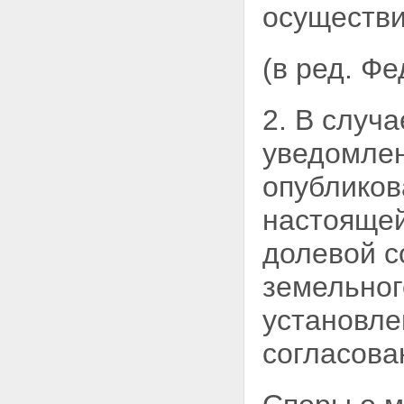
удостоверяющие право на
осуществи
земельную долю
Статья 19. Вступление в силу
настоящего Федерального
(в ред. Ф
закона
Статья 19.1. Применение
отдельных положений
2. В случ
настоящего Федерального
закона
уведомлен
Статья 20. Приведение
нормативных правовых актов в
опубликов
соответствие с настоящим
Федеральным законом
настоящей
долевой с
земельног
установле
согласова