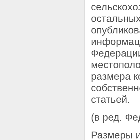
сельскохо
земель сельскохозяйственного
назначения
остальных
Статья 7. Залог земельных
участков из земель
опубликов
сельскохозяйственного
назначения
информац
Глава II. ОСОБЕННОСТИ
ОБОРОТА ЗЕМЕЛЬНЫХ
Федерации
УЧАСТКОВ ИЗ ЗЕМЕЛЬ
СЕЛЬСКОХОЗЯЙСТВЕННОГО
НАЗНАЧЕНИЯ
местополо
Статья 8. Купля-продажа
земельного участка из земель
размера к
сельскохозяйственного
назначения
собственн
Статья 9. Аренда земельных
участков из земель
статьей.
сельскохозяйственного
назначения
Статья 10. Предоставление
(в ред. Ф
гражданам и юридическим
лицам в собственность или
аренду земельных участков из
Размеры и
земель сельскохозяйственного