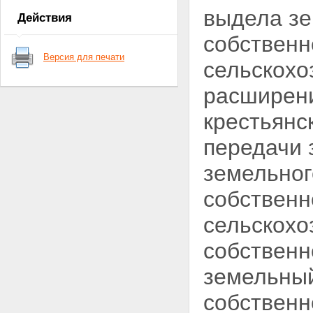
земельные участки или доли в
выдела зе
Действия
праве общей собственности на
земельные участки из земель
собственн
сельскохозяйственного
Версия для печати
назначения
сельскохо
Статья 4. Предельные размеры
и требования к
расширени
местоположению земельных
участков из земель
крестьянс
сельскохозяйственного
назначения
передачи 
Статья 5. Обязанность лица
произвести отчуждение
земельног
земельного участка из земель
сельскохозяйственного
собственн
назначения или доли в праве
общей собственности на
сельскохо
земельный участок из земель
сельскохозяйственного
собственн
назначения, которые не могут
ему принадлежать на праве
земельный
собственности
Статья 6. Принудительное
собствен
изъятие и прекращение прав
на земельные участки из