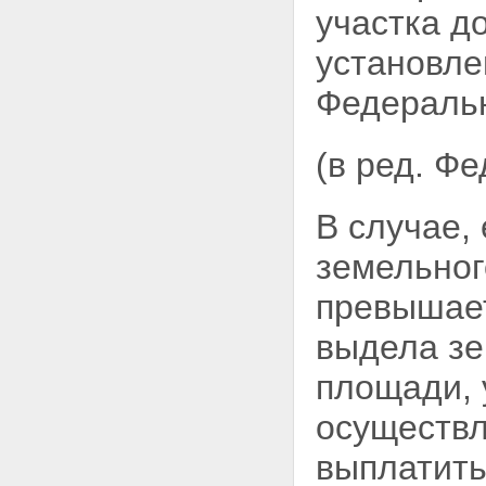
назначения, находящихся в
участка д
государственной или
муниципальной собственности
установле
Статья 11. Наследование
земельных участков из земель
Федеральн
сельскохозяйственного
назначения
Глава III. ОСОБЕННОСТИ
(в ред. Ф
ОБОРОТА ДОЛЕЙ В ПРАВЕ
ОБЩЕЙ СОБСТВЕННОСТИ НА
ЗЕМЕЛЬНЫЕ УЧАСТКИ ИЗ
ЗЕМЕЛЬ
В случае,
СЕЛЬСКОХОЗЯЙСТВЕННОГО
НАЗНАЧЕНИЯ
земельног
Статья 12. Особенности
совершения сделок с долями в
превышает
праве общей собственности на
земельные участки из земель
выдела зе
сельскохозяйственного
назначения
площади, 
Статья 13. Выдел земельных
участков в счет долей в праве
осуществ
общей собственности на
земельный участок из земель
выплатить
сельскохозяйственного