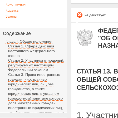
Конституция
Кодексы
не действует
Законы
ФЕДЕР
Содержание
"ОБ 
Глава I. Общие положения
НАЗН
Статья 1. Сфера действия
настоящего Федерального
закона
Статья 2. Участники отношений,
регулируемых настоящим
Федеральным законом
СТАТЬЯ 13.
Статья 3. Права иностранных
ОБЩЕЙ СОБ
граждан, иностранных
юридических лиц, лиц без
СЕЛЬСКОХО
гражданства, а также
юридических лиц, в уставном
(складочном) капитале которых
доля иностранных граждан,
иностранных юридических лиц,
лиц без гражданства составляет
1. Участн
более чем 50 процентов, на