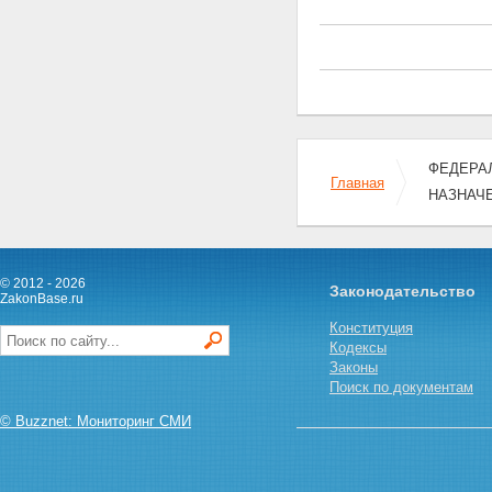
ФЕДЕРАЛ
Главная
НАЗНАЧ
© 2012 - 2026
Законодательство
ZakonBase.ru
Конституция
Кодексы
Законы
Поиск по документам
© Buzznet: Мониторинг СМИ