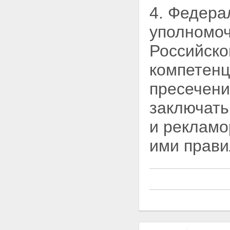
ненадлежащую рекламу
4. Федера
Статья 29. Контрреклама
Статья 30. Ответственность
уполномо
рекламодателя,
рекламопроизводителя и
Российско
рекламораспространителя
Статья 31. Ответственность за
компетенц
нарушение законодательства
Российской Федерации о
пресечени
рекламе
Глава VI. Заключительные
заключать
положения
Статья 32. Международные
договоры Российской
и
рекламо
Федерации в области рекламы
Статья 33. О введении в
ими прави
действие настоящего
Федерального закона