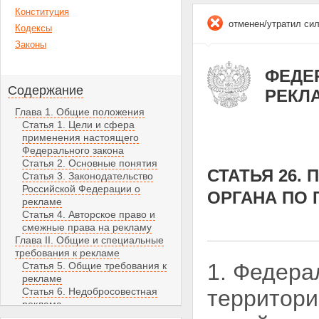
Конституция
отменен/утратил си
Кодексы
Законы
ФЕДЕР
Содержание
РЕКЛ
Глава 1. Общие положения
Статья 1. Цели и сфера
применения настоящего
Федерального закона
Статья 2. Основные понятия
СТАТЬЯ 26
Статья 3. Законодательство
Российской Федерации о
ОРГАНА ПО
рекламе
Статья 4. Авторское право и
смежные права на рекламу
Глава II. Общие и специальные
требования к рекламе
1. Федера
Статья 5. Общие требования к
рекламе
Статья 6. Недобросовестная
территор
реклама
Статья 7. Недостоверная