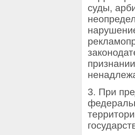
об обстоятельствах, которые
суды, арб
могут привести к нарушению
законодательства Российской
неопредел
Федерации о рекламе
Статья 24. Предоставление
нарушени
информации органам
исполнительной власти
Статья 25. Публичное
рекламопр
предложение о заключении
договора в рекламе
законодат
Глава IV. Государственный
контроль и саморегулирование в
признании
области рекламы
Статья 26. Полномочия
ненадлеж
федерального
антимонопольного органа по
государственному контролю в
3. При пр
области рекламы
Статья 27. Право доступа к
федеральн
информации
Статья 28. Права органов
территори
саморегулирования в области
рекламы
государст
Глава V. Контрреклама и
ответственность за