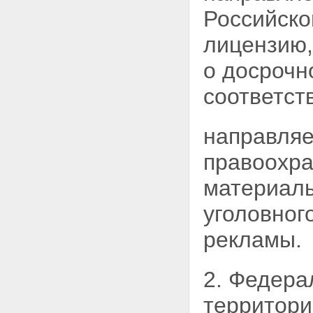
рекламы финансовых,
Российско
страховых, инвестиционных
услуг и ценных бумаг
лицензию,
Статья 18. Социальная
реклама
о досрочн
Статья 19. Спонсорство
Статья 20. Защита
соответст
несовершеннолетних при
производстве, размещении и
распространении рекламы
направляе
Глава III. Права и обязанности
рекламодателей,
правоохра
рекламопроизводителей и
рекламораспространителей
материал
Статья 21. Сроки хранения
материалов, содержащих
уголовног
рекламу
Статья 22. Предоставление
рекламы.
рекламной информации для
производства и
распространения рекламы
2. Федера
Статья 23. Обязанность
рекламопроизводителя
территори
информировать рекламодателя