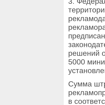
3. Федера
ненадлежащую рекламу
Статья 29. Контрреклама
территор
Статья 30. Ответственность
рекламодателя,
рекламода
рекламопроизводителя и
рекламораспространителя
рекламора
Статья 31. Ответственность за
нарушение законодательства
предписан
Российской Федерации о
рекламе
законодат
Глава VI. Заключительные
положения
решений о
Статья 32. Международные
договоры Российской
5000 мини
Федерации в области рекламы
Статья 33. О введении в
действие настоящего
установл
Федерального закона
Сумма штр
рекламоп
в соответ