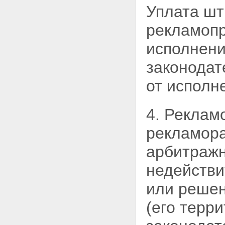
Уплата шт
рекламопр
исполнени
законодат
от исполн
4. Реклам
рекламора
арбитражн
недействи
или решен
(его терри