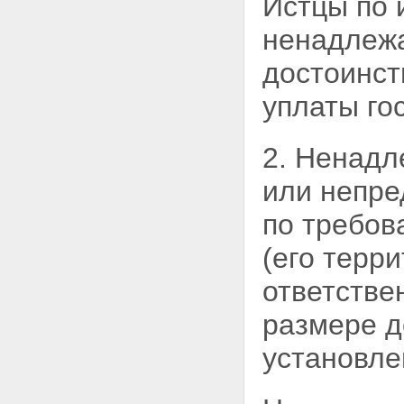
Истцы по 
рекламы финансовых,
ненадлежа
страховых, инвестиционных
услуг и ценных бумаг
Статья 18. Социальная
достоинст
реклама
Статья 19. Спонсорство
уплаты го
Статья 20. Защита
несовершеннолетних при
производстве, размещении и
2. Ненадл
распространении рекламы
Глава III. Права и обязанности
или непре
рекламодателей,
рекламопроизводителей и
по требов
рекламораспространителей
Статья 21. Сроки хранения
(его терр
материалов, содержащих
рекламу
ответстве
Статья 22. Предоставление
рекламной информации для
размере д
производства и
распространения рекламы
установл
Статья 23. Обязанность
рекламопроизводителя
информировать рекламодателя