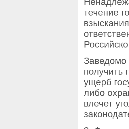
Ненадлежа
об обстоятельствах, которые
могут привести к нарушению
течение г
законодательства Российской
Федерации о рекламе
взыскания
Статья 24. Предоставление
информации органам
ответстве
исполнительной власти
Статья 25. Публичное
Российско
предложение о заключении
договора в рекламе
Глава IV. Государственный
контроль и саморегулирование в
Заведомо 
области рекламы
Статья 26. Полномочия
получить 
федерального
антимонопольного органа по
ущерб го
государственному контролю в
области рекламы
либо охра
Статья 27. Право доступа к
информации
влечет уг
Статья 28. Права органов
саморегулирования в области
законодат
рекламы
Глава V. Контрреклама и
ответственность за