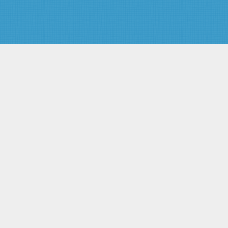
рекламы финансовых,
страховых, инвестиционных
услуг и ценных бумаг
Статья 18. Социальная
реклама
Статья 19. Спонсорство
Статья 20. Защита
несовершеннолетних при
производстве, размещении и
распространении рекламы
Глава III. Права и обязанности
рекламодателей,
рекламопроизводителей и
рекламораспространителей
Статья 21. Сроки хранения
материалов, содержащих
рекламу
Статья 22. Предоставление
рекламной информации для
производства и
распространения рекламы
Статья 23. Обязанность
рекламопроизводителя
информировать рекламодателя