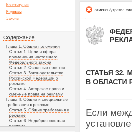
Конституция
отменен/утратил си
Кодексы
Законы
ФЕДЕР
Содержание
РЕКЛ
Глава 1. Общие положения
Статья 1. Цели и сфера
применения настоящего
Федерального закона
Статья 2. Основные понятия
СТАТЬЯ 32
Статья 3. Законодательство
Российской Федерации о
В ОБЛАСТИ
рекламе
Статья 4. Авторское право и
смежные права на рекламу
Глава II. Общие и специальные
требования к рекламе
Если меж
Статья 5. Общие требования к
рекламе
Статья 6. Недобросовестная
установл
реклама
Статья 7. Недостоверная