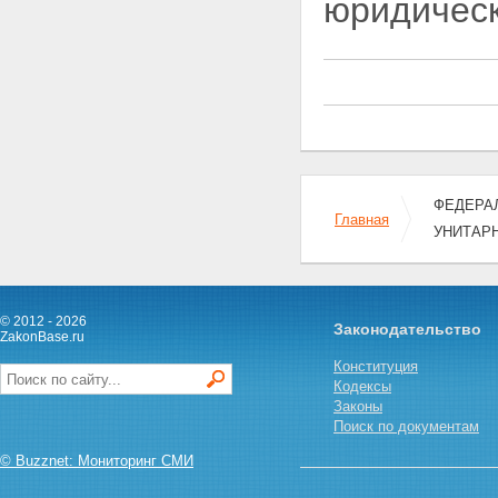
юридическ
предприятий
Статья 31. Присоединение к
унитарному предприятию
Статья 32. Разделение
унитарного предприятия
Статья 33. Выделение из
унитарного предприятия
Статья 34. Преобразование
унитарного предприятия
Статья 35. Ликвидация
унитарного предприятия
ФЕДЕРАЛ
Главная
Глава VI. ЗАКЛЮЧИТЕЛЬНЫЕ И
УНИТАР
ПЕРЕХОДНЫЕ ПОЛОЖЕНИЯ
Статья 36. Вступление в силу
настоящего Федерального
закона
© 2012 - 2026
Статья 37. Переходные
Законодательство
ZakonBase.ru
положения
Статья 38. О приведении
Конституция
нормативных правовых актов в
Кодексы
соответствие с настоящим
Законы
Федеральным законом
Поиск по документам
© Buzznet: Мониторинг СМИ