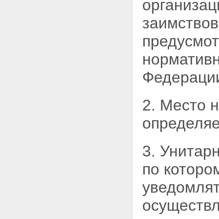
организац
унитарного предприятия
Статья 22. Заинтересованность
в совершении унитарным
заимствов
предприятием сделки
Статья 23. Крупная сделка
предусмо
Статья 24. Заимствования
унитарным предприятием
нормативн
Статья 25. Ответственность
руководителя унитарного
Федераци
предприятия
Статья 26. Контроль за
деятельностью унитарного
2. Место 
предприятия
Статья 27. Публичная
определяе
отчетность унитарного
предприятия
Статья 28. Хранение
3. Унитар
документов унитарного
предприятия
по
котором
Глава V. РЕОРГАНИЗАЦИЯ И
ЛИКВИДАЦИЯ УНИТАРНЫХ
уведомлят
ПРЕДПРИЯТИЙ
Статья 29. Реорганизация
осуществл
унитарного предприятия
Статья 30. Слияние унитарных