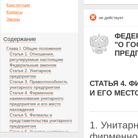
Конституция
Кодексы
не действует
Законы
ФЕДЕР
Содержание
"О Г
Глава I. Общие положения
ПРЕД
Статья 1. Отношения,
регулируемые настоящим
Федеральным законом
Статья 2. Унитарное
предприятие
Статья 3. Правоспособность
СТАТЬЯ 4. 
унитарного предприятия
И ЕГО МЕС
Статья 4. Фирменное
наименование унитарного
предприятия и его место
нахождения
Статья 5. Филиалы и
представительства унитарного
1. Унитар
предприятия
Статья 6. Участие унитарных
фирменное
предприятий в коммерческих и