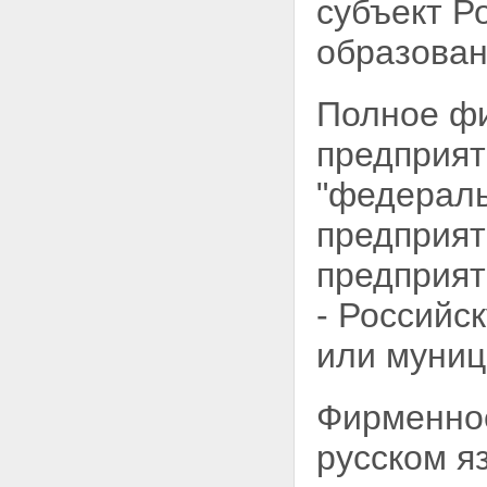
субъект Р
уставного фонда
Статья 16. Резервный фонд и
образован
иные фонды унитарного
предприятия
Статья 17. Порядок реализации
Полное ф
собственником имущества
унитарного предприятия права
предприят
на получение прибыли от
использования имущества,
"федераль
принадлежащего унитарному
предприятию
предприят
Статья 18. Распоряжение
имуществом государственного
предприят
или муниципального
предприятия
- Российс
Статья 19. Распоряжение
имуществом казенного
или муниц
предприятия
Глава IV. УПРАВЛЕНИЕ
УНИТАРНЫМ ПРЕДПРИЯТИЕМ
Фирменное
Статья 20. Права собственника
имущества унитарного
русском я
предприятия
Статья 21. Руководитель