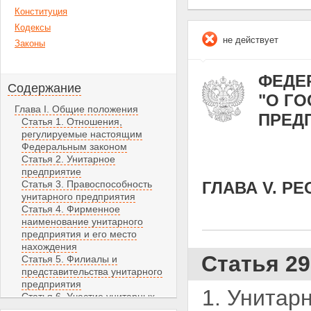
Конституция
Кодексы
не действует
Законы
ФЕДЕР
Содержание
"О Г
Глава I. Общие положения
ПРЕД
Статья 1. Отношения,
регулируемые настоящим
Федеральным законом
Статья 2. Унитарное
предприятие
Статья 3. Правоспособность
ГЛАВА V. Р
унитарного предприятия
Статья 4. Фирменное
наименование унитарного
предприятия и его место
нахождения
Статья 2
Статья 5. Филиалы и
представительства унитарного
предприятия
1. Унитар
Статья 6. Участие унитарных
предприятий в коммерческих и