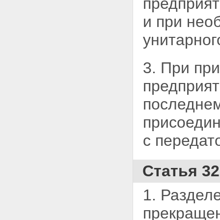
предприят
и при нео
унитарног
3. При пр
предприят
последне
присоедин
с передат
Статья 3
1. Раздел
прекраще