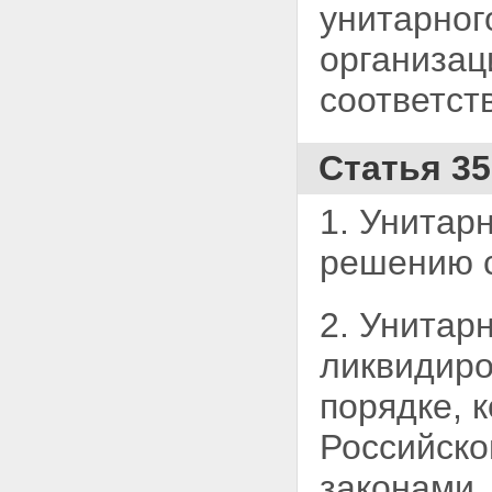
унитарног
организац
соответст
Статья 3
1. Унитар
решению с
2. Унитар
ликвидиро
порядке, 
Российск
законами.