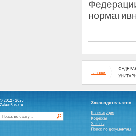
Федераци
норматив
ФЕДЕРАЛ
Главная
УНИТАР
© 2012 - 2026
Законодательство
ZakonBase.ru
Конституция
Кодексы
Законы
Поиск по документам