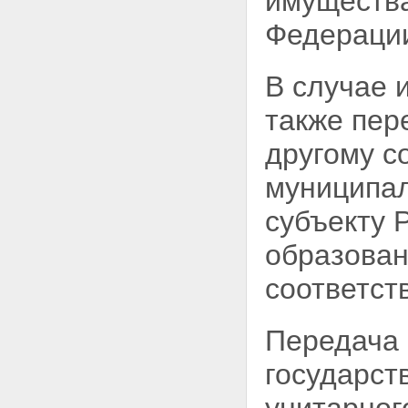
имущества
предприятий
Статья 31. Присоединение к
Федерации
унитарному предприятию
Статья 32. Разделение
унитарного предприятия
В случае 
Статья 33. Выделение из
унитарного предприятия
также пер
Статья 34. Преобразование
унитарного предприятия
другому с
Статья 35. Ликвидация
унитарного предприятия
муниципал
Глава VI. ЗАКЛЮЧИТЕЛЬНЫЕ И
ПЕРЕХОДНЫЕ ПОЛОЖЕНИЯ
субъекту 
Статья 36. Вступление в силу
настоящего Федерального
образован
закона
Статья 37. Переходные
соответст
положения
Статья 38. О приведении
нормативных правовых актов в
соответствие с настоящим
Передача 
Федеральным законом
государст