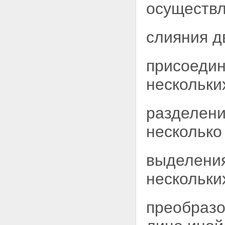
осуществл
уставного фонда
Статья 16. Резервный фонд и
иные фонды унитарного
слияния д
предприятия
Статья 17. Порядок реализации
собственником имущества
присоедин
унитарного предприятия права
на получение прибыли от
нескольки
использования имущества,
принадлежащего унитарному
предприятию
Статья 18. Распоряжение
разделени
имуществом государственного
или муниципального
несколько
предприятия
Статья 19. Распоряжение
имуществом казенного
выделения
предприятия
Глава IV. УПРАВЛЕНИЕ
нескольк
УНИТАРНЫМ ПРЕДПРИЯТИЕМ
Статья 20. Права собственника
имущества унитарного
преобразо
предприятия
Статья 21. Руководитель