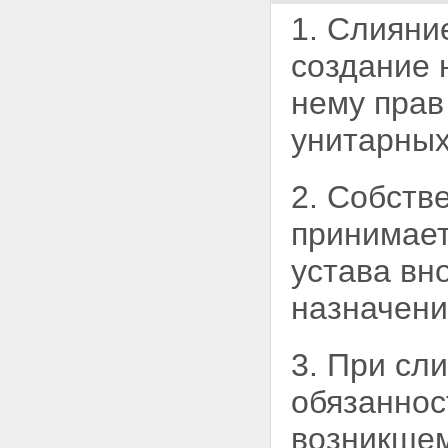
1. Слияни
создание 
нему прав
унитарных
2. Собств
принимае
устава вн
назначени
3. При сл
обязаннос
возникше