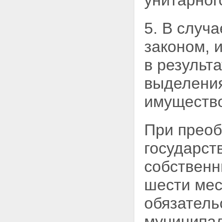
унитарно
5. В случ
законом, 
в результ
выделения
имущество
При преоб
государст
собственн
шести мес
обязатель
муниципал