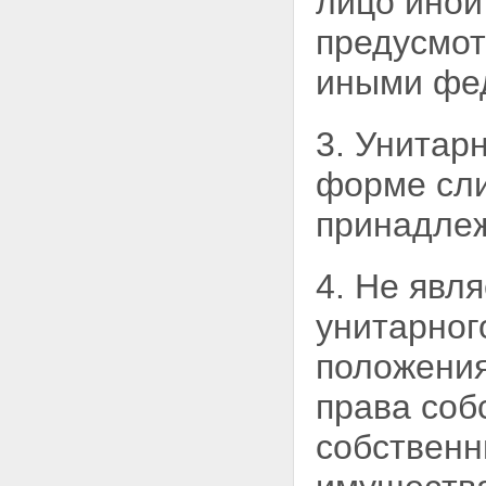
лицо иной
унитарного предприятия
Статья 22. Заинтересованность
предусмо
в совершении унитарным
предприятием сделки
иными фед
Статья 23. Крупная сделка
Статья 24. Заимствования
унитарным предприятием
3. Унитар
Статья 25. Ответственность
руководителя унитарного
форме
сл
предприятия
Статья 26. Контроль за
принадлеж
деятельностью унитарного
предприятия
Статья 27. Публичная
отчетность унитарного
4. Не явл
предприятия
Статья 28. Хранение
унитарног
документов унитарного
предприятия
положени
Глава V. РЕОРГАНИЗАЦИЯ И
ЛИКВИДАЦИЯ УНИТАРНЫХ
права соб
ПРЕДПРИЯТИЙ
Статья 29. Реорганизация
собственн
унитарного предприятия
Статья 30. Слияние унитарных