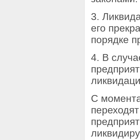
3. Ликвид
его прекр
порядке
п
4. В случ
предприят
ликвидаци
С момента
переходя
предприят
ликвидиру