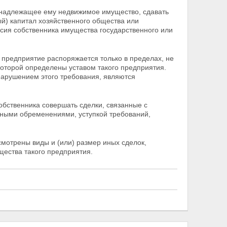
инадлежащее ему недвижимое имущество, сдавать
ный) капитал хозяйственного общества или
асия
собственника имущества государственного или
предприятие распоряжается только в пределах, не
которой определены уставом такого предприятия.
арушением этого требования, являются
обственника совершать сделки, связанные с
 иными обременениями, уступкой требований,
мотрены виды и (или) размер иных сделок,
щества такого предприятия.