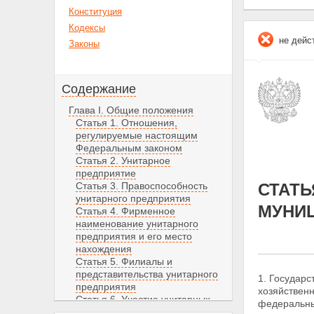
Конституция
Кодексы
не дейс
Законы
Содержание
Глава I. Общие положения
Статья 1. Отношения,
регулируемые настоящим
Федеральным законом
Статья 2. Унитарное
предприятие
Статья 3. Правоспособность
СТАТЬ
унитарного предприятия
МУНИ
Статья 4. Фирменное
наименование унитарного
предприятия и его место
нахождения
Статья 5. Филиалы и
представительства унитарного
1. Государ
предприятия
хозяйствен
Статья 6. Участие унитарных
федеральны
предприятий в коммерческих и