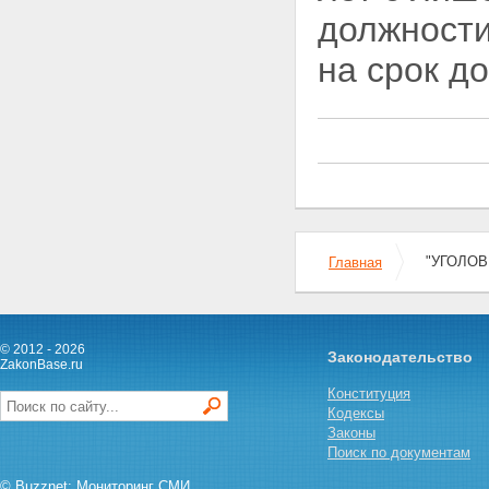
Статья 14. Понятие
должности
преступления
Статья 15. Категории
на срок до
преступлений
Статья 16 - Утратила силу.
Статья 17. Совокупность
преступлений
Статья 18. Рецидив
преступлений
Глава 4. Лица, подлежащие
уголовной ответственности
Статья 19. Общие условия
уголовной ответственности
"УГОЛОВН
Главная
Статья 20. Возраст, с которого
наступает уголовная
ответственность
Статья 21. Невменяемость
© 2012 - 2026
Статья 22. Уголовная
Законодательство
ZakonBase.ru
ответственность лиц с
психическим расстройством,
Конституция
не исключающим
Кодексы
вменяемости
Законы
Статья 23. Уголовная
Поиск по документам
ответственность лиц,
© Buzznet: Мониторинг СМИ