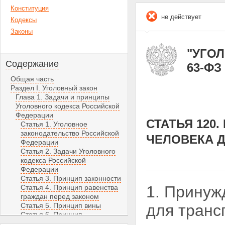
Конституция
не действует
Кодексы
Законы
"УГОЛ
Содержание
63-ФЗ 
Общая часть
Раздел I. Уголовный закон
Глава 1. Задачи и принципы
Уголовного кодекса Российской
Федерации
СТАТЬЯ 120
Статья 1. Уголовное
законодательство Российской
ЧЕЛОВЕКА 
Федерации
Статья 2. Задачи Уголовного
кодекса Российской
Федерации
Статья 3. Принцип законности
1. Принуж
Статья 4. Принцип равенства
граждан перед законом
Статья 5. Принцип вины
для транс
Статья 6. Принцип
справедливости