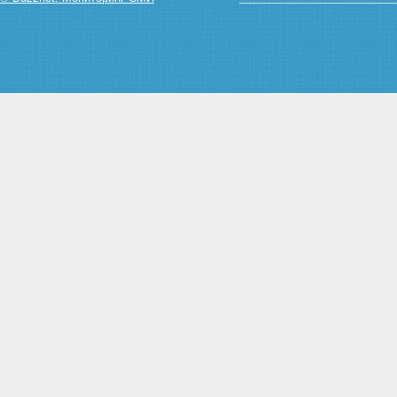
совершивших преступление в
состоянии опьянения
Глава 5. Вина
Статья 24. Формы вины
Статья 25. Преступление,
совершенное умышленно
Статья 26. Преступление,
совершенное по
неосторожности
Статья 27. Ответственность за
преступление, совершенное с
двумя формами вины
Статья 28. Невиновное
причинение вреда
Глава 6. Неоконченное
преступление
Статья 29. Оконченное и
неоконченное преступления
Статья 30. Приготовление к
преступлению и покушение на
преступление
Статья 31. Добровольный
отказ от преступления
Глава 7. Соучастие в
преступлении