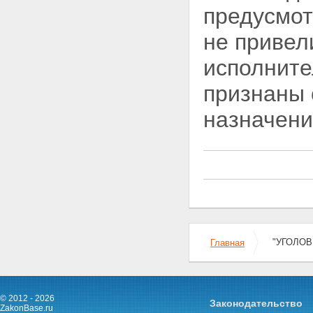
Статья 49. Обязательные
предусмот
работы
Статья 50. Исправительные
не привел
работы
Статья 51. Ограничение по
исполните
военной службе
Статья 52 - Утратила силу.
признаны 
Статья 53. Ограничение
свободы
назначени
Статья 54. Арест
Статья 55. Содержание в
дисциплинарной воинской
части
Статья 56. Лишение свободы
на определенный срок
Статья 57. Пожизненное
лишение свободы
Статья 58. Назначение
осужденным к лишению
"УГОЛОВН
Главная
свободы вида
исправительного учреждения
Статья 59. Смертная казнь
Глава 10. Назначение
наказания
© 2012 - 2026
Законодательство
Статья 60. Общие начала
ZakonBase.ru