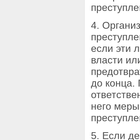
Статья 40. Физическое или
преступле
психическое принуждение
Статья 41. Обоснованный
риск
4. Органи
Статья 42. Исполнение
приказа или распоряжения
преступл
Раздел III. Наказание
Глава 9. Понятие и цели
если эти 
наказания. Виды наказаний
Статья 43. Понятие и цели
власти ил
наказания
Статья 44. Виды наказаний
предотвра
Статья 45. Основные и
дополнительные виды
до конца.
наказаний
Статья 46. Штраф
Статья 47. Лишение права
ответстве
занимать определенные
должности или заниматься
него меры
определенной деятельностью
Статья 48. Лишение
преступле
специального, воинского или
почетного звания, классного
чина и государственных
5. Если д
наград