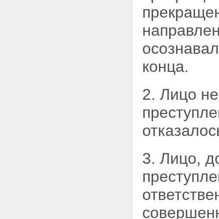
Статья 32. Понятие соучастия
прекращен
в преступлении
Статья 33. Виды соучастников
направлен
преступления
Статья 34. Ответственность
осознавал
соучастников преступления
Статья 35. Совершение
конца.
преступления группой лиц,
группой лиц по
предварительному сговору,
организованной группой или
2. Лицо н
преступным сообществом
(преступной организацией)
преступле
Статья 36. Эксцесс
исполнителя преступления
отказалос
Глава 8. Обстоятельства,
исключающие преступность
деяния
3. Лицо, 
Статья 37. Необходимая
оборона
преступл
Статья 38. Причинение вреда
при задержании лица,
ответстве
совершившего преступление
Статья 39. Крайняя
совершенн
необходимость