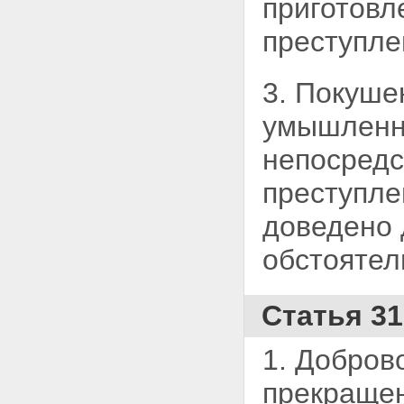
приготовл
совершивших преступление в
состоянии опьянения
преступле
Глава 5. Вина
Статья 24. Формы вины
Статья 25. Преступление,
совершенное умышленно
3. Покуше
Статья 26. Преступление,
совершенное по
умышленн
неосторожности
Статья 27. Ответственность за
непосредс
преступление, совершенное с
двумя формами вины
преступле
Статья 28. Невиновное
причинение вреда
доведено 
Глава 6. Неоконченное
преступление
обстоятел
Статья 29. Оконченное и
неоконченное преступления
Статья 30. Приготовление к
Статья 3
преступлению и покушение на
преступление
Статья 31. Добровольный
1. Добров
отказ от преступления
Глава 7. Соучастие в
прекращен
преступлении