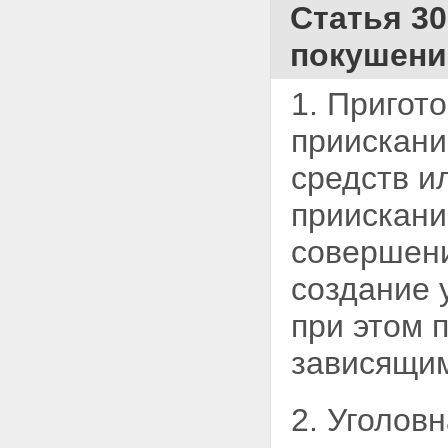
Статья 30
Статья 14. Понятие
преступления
покушени
Статья 15. Категории
преступлений
Статья 16 - Утратила силу.
1. Пригот
Статья 17. Совокупность
преступлений
приискани
Статья 18. Рецидив
преступлений
средств и
Глава 4. Лица, подлежащие
уголовной ответственности
приискани
Статья 19. Общие условия
уголовной ответственности
совершен
Статья 20. Возраст, с которого
наступает уголовная
создание 
ответственность
Статья 21. Невменяемость
при этом 
Статья 22. Уголовная
ответственность лиц с
зависящим
психическим расстройством,
не исключающим
вменяемости
2. Уголов
Статья 23. Уголовная
ответственность лиц,