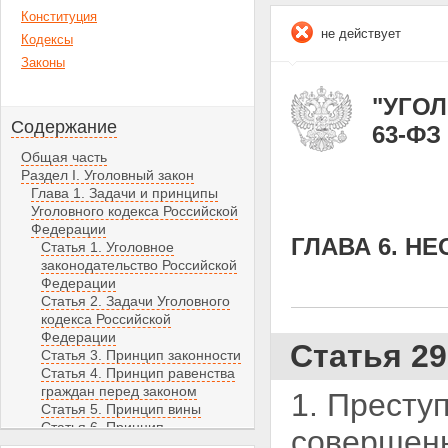
Конституция
не действует
Кодексы
Законы
"УГОЛ
Содержание
63-ФЗ 
Общая часть
Раздел I. Уголовный закон
Глава 1. Задачи и принципы
Уголовного кодекса Российской
Федерации
ГЛАВА 6. Н
Статья 1. Уголовное
законодательство Российской
Федерации
Статья 2. Задачи Уголовного
кодекса Российской
Федерации
Статья 2
Статья 3. Принцип законности
Статья 4. Принцип равенства
граждан перед законом
1. Престу
Статья 5. Принцип вины
Статья 6. Принцип
совершенн
справедливости