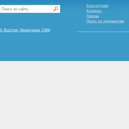
назначения наказания
Конституция
Статья 61. Обстоятельства,
Кодексы
смягчающие наказание
Законы
Статья 62. Назначение
Поиск по документам
наказания при наличии
смягчающих обстоятельств
© Buzznet: Мониторинг СМИ
Статья 63. Обстоятельства,
отягчающие наказание
Статья 63.1. Назначение
наказания в случае
нарушения досудебного
соглашения о сотрудничестве
Статья 64. Назначение более
мягкого наказания, чем
предусмотрено за данное
преступление
Статья 65. Назначение
наказания при вердикте
присяжных заседателей о
снисхождении
Статья 66. Назначение
наказания за неоконченное
преступление
Статья 67. Назначение
наказания за преступление,