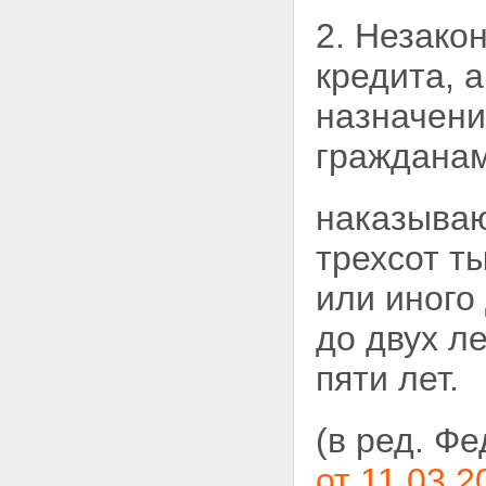
Статья 14. Понятие
2. Незако
преступления
Статья 15. Категории
кредита, 
преступлений
Статья 16 - Утратила силу.
назначени
Статья 17. Совокупность
преступлений
гражданам
Статья 18. Рецидив
преступлений
Глава 4. Лица, подлежащие
наказываю
уголовной ответственности
Статья 19. Общие условия
трехсот т
уголовной ответственности
Статья 20. Возраст, с которого
или иного
наступает уголовная
ответственность
до двух л
Статья 21. Невменяемость
Статья 22. Уголовная
пяти лет.
ответственность лиц с
психическим расстройством,
не исключающим
вменяемости
(в ред. Ф
Статья 23. Уголовная
ответственность лиц,
от 11.03.2