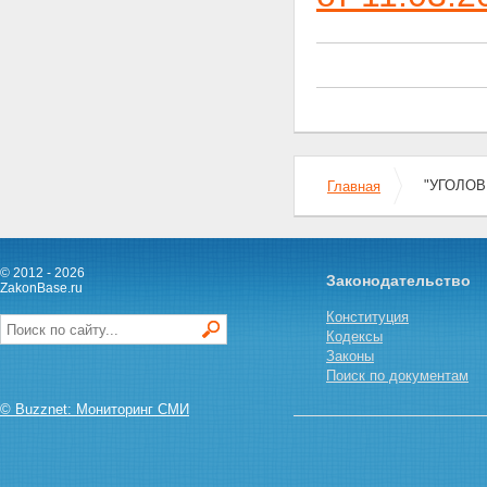
совершивших преступление в
состоянии опьянения
Глава 5. Вина
Статья 24. Формы вины
Статья 25. Преступление,
совершенное умышленно
Статья 26. Преступление,
совершенное по
неосторожности
Статья 27. Ответственность за
"УГОЛОВН
Главная
преступление, совершенное с
двумя формами вины
Статья 28. Невиновное
причинение вреда
© 2012 - 2026
Глава 6. Неоконченное
Законодательство
ZakonBase.ru
преступление
Статья 29. Оконченное и
Конституция
неоконченное преступления
Кодексы
Статья 30. Приготовление к
Законы
преступлению и покушение на
Поиск по документам
преступление
© Buzznet: Мониторинг СМИ
Статья 31. Добровольный
отказ от преступления
Глава 7. Соучастие в
преступлении