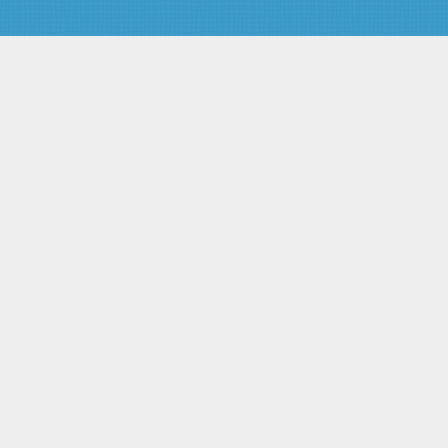
Статья 32. Понятие соучастия
в преступлении
Статья 33. Виды соучастников
преступления
Статья 34. Ответственность
соучастников преступления
Статья 35. Совершение
преступления группой лиц,
группой лиц по
предварительному сговору,
организованной группой или
преступным сообществом
(преступной организацией)
Статья 36. Эксцесс
исполнителя преступления
Глава 8. Обстоятельства,
исключающие преступность
деяния
Статья 37. Необходимая
оборона
Статья 38. Причинение вреда
при задержании лица,
совершившего преступление
Статья 39. Крайняя
необходимость