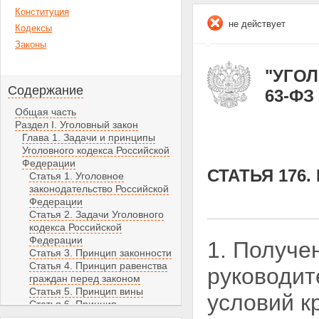
Конституция
не действует
Кодексы
Законы
"УГОЛ
Содержание
63-ФЗ 
Общая часть
Раздел I. Уголовный закон
Глава 1. Задачи и принципы
Уголовного кодекса Российской
Федерации
СТАТЬЯ 176
Статья 1. Уголовное
законодательство Российской
Федерации
Статья 2. Задачи Уголовного
кодекса Российской
Федерации
1. Получе
Статья 3. Принцип законности
Статья 4. Принцип равенства
руководит
граждан перед законом
Статья 5. Принцип вины
условий к
Статья 6. Принцип
справедливости