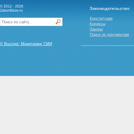
преподавательской и иной
© 2012 - 2026
Законодательство
творческой деятельности
ZakonBase.ru
Глава 4. ОТВЕТСТВЕННОСТЬ
Конституция
СУДЬИ ЗА НАРУШЕНИЕ
Кодексы
ТРЕБОВАНИЙ НАСТОЯЩЕГО
Законы
КОДЕКСА
Поиск по документам
Статья 11. Дисциплинарная
ответственность судей
© Buzznet: Мониторинг СМИ
Глава 5. ПОРЯДОК
ВСТУПЛЕНИЯ В СИЛУ И
ПРЕДЕЛЫ ДЕЙСТВИЯ
НАСТОЯЩЕГО КОДЕКСА
Статья 12. Пределы действия
настоящего Кодекса
Статья 13. Порядок вступления
в силу настоящего Кодекса