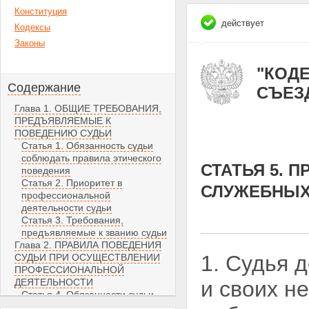
Конституция
действует
Кодексы
Законы
"КОДЕ
Содержание
СЪЕЗД
Глава 1. ОБЩИЕ ТРЕБОВАНИЯ,
ПРЕДЪЯВЛЯЕМЫЕ К
ПОВЕДЕНИЮ СУДЬИ
Статья 1. Обязанность судьи
соблюдать правила этического
СТАТЬЯ 5. 
поведения
Статья 2. Приоритет в
СЛУЖЕБНЫХ
профессиональной
деятельности судьи
Статья 3. Требования,
предъявляемые к званию судьи
Глава 2. ПРАВИЛА ПОВЕДЕНИЯ
1. Судья 
СУДЬИ ПРИ ОСУЩЕСТВЛЕНИИ
ПРОФЕССИОНАЛЬНОЙ
ДЕЯТЕЛЬНОСТИ
и своих н
Статья 4. Обязанности судьи
при осуществлении правосудия