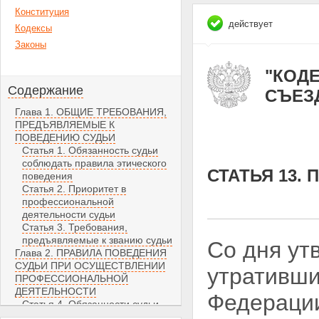
Конституция
действует
Кодексы
Законы
"КОДЕ
Содержание
СЪЕЗД
Глава 1. ОБЩИЕ ТРЕБОВАНИЯ,
ПРЕДЪЯВЛЯЕМЫЕ К
ПОВЕДЕНИЮ СУДЬИ
Статья 1. Обязанность судьи
соблюдать правила этического
СТАТЬЯ 13.
поведения
Статья 2. Приоритет в
профессиональной
деятельности судьи
Статья 3. Требования,
предъявляемые к званию судьи
Со дня ут
Глава 2. ПРАВИЛА ПОВЕДЕНИЯ
СУДЬИ ПРИ ОСУЩЕСТВЛЕНИИ
утративш
ПРОФЕССИОНАЛЬНОЙ
ДЕЯТЕЛЬНОСТИ
Федераци
Статья 4. Обязанности судьи
при осуществлении правосудия