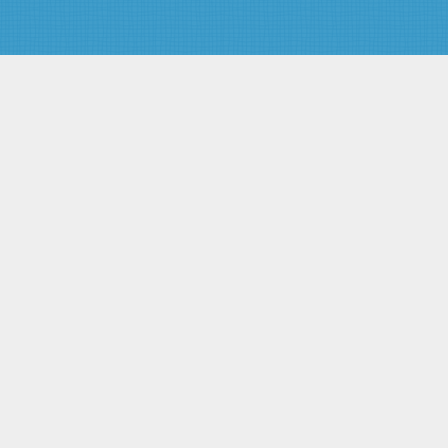
преподавательской и иной
творческой деятельности
Глава 4. ОТВЕТСТВЕННОСТЬ
СУДЬИ ЗА НАРУШЕНИЕ
ТРЕБОВАНИЙ НАСТОЯЩЕГО
КОДЕКСА
Статья 11. Дисциплинарная
ответственность судей
Глава 5. ПОРЯДОК
ВСТУПЛЕНИЯ В СИЛУ И
ПРЕДЕЛЫ ДЕЙСТВИЯ
НАСТОЯЩЕГО КОДЕКСА
Статья 12. Пределы действия
настоящего Кодекса
Статья 13. Порядок вступления
в силу настоящего Кодекса