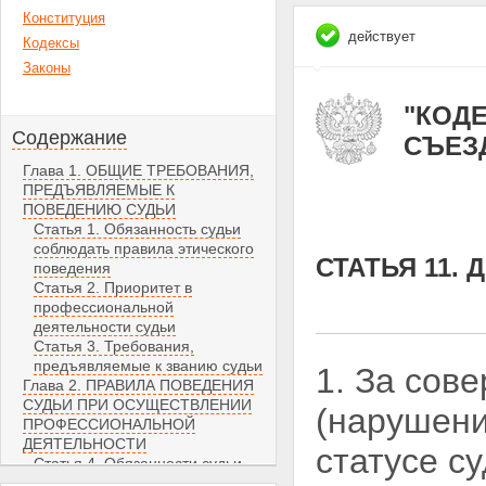
Конституция
действует
Кодексы
Законы
"КОДЕ
Содержание
СЪЕЗД
Глава 1. ОБЩИЕ ТРЕБОВАНИЯ,
ПРЕДЪЯВЛЯЕМЫЕ К
ПОВЕДЕНИЮ СУДЬИ
Статья 1. Обязанность судьи
соблюдать правила этического
СТАТЬЯ 11.
поведения
Статья 2. Приоритет в
профессиональной
деятельности судьи
Статья 3. Требования,
предъявляемые к званию судьи
1. За сов
Глава 2. ПРАВИЛА ПОВЕДЕНИЯ
СУДЬИ ПРИ ОСУЩЕСТВЛЕНИИ
(нарушен
ПРОФЕССИОНАЛЬНОЙ
ДЕЯТЕЛЬНОСТИ
статусе с
Статья 4. Обязанности судьи
при осуществлении правосудия