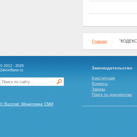
преподавательской и иной
творческой деятельности
Глава 4. ОТВЕТСТВЕННОСТЬ
СУДЬИ ЗА НАРУШЕНИЕ
ТРЕБОВАНИЙ НАСТОЯЩЕГО
КОДЕКСА
Статья 11. Дисциплинарная
"КОДЕКС 
Главная
ответственность судей
Глава 5. ПОРЯДОК
ВСТУПЛЕНИЯ В СИЛУ И
ПРЕДЕЛЫ ДЕЙСТВИЯ
НАСТОЯЩЕГО КОДЕКСА
© 2012 - 2026
Законодательство
ZakonBase.ru
Статья 12. Пределы действия
настоящего Кодекса
Конституция
Статья 13. Порядок вступления
Кодексы
в силу настоящего Кодекса
Законы
Поиск по документам
© Buzznet: Мониторинг СМИ