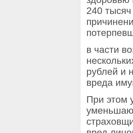
Глава V. Профессиональное
объединение страховщиков
240 тысяч
Статья 24. Профессиональное
объединение страховщиков
причинени
Статья 25. Функции и
полномочия
потерпевш
профессионального
объединения страховщиков
Статья 26. Правила
в части в
профессиональной
деятельности
нескольки
Статья 27. Обязанность
профессионального
рублей и 
объединения по
осуществлению
вреда иму
компенсационных выплат
Статья 28. Имущество
профессионального
объединения страховщиков
При этом 
Статья 29. Взносы и иные
обязательные платежи членов
уменьшают
профессионального
объединения
страховщи
Глава VI. Заключительные
положения
вред лицо