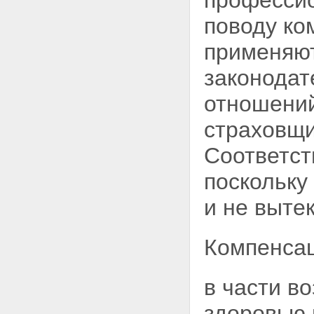
професси
осуществления обязательного
поводу ко
страхования
Статья 16. Обязательное
применяют
страхование при ограниченном
использовании транспортных
законодат
средств
Статья 17. Компенсации
отношений
страховых премий по договору
обязательного страхования
страховщи
Глава III. Компенсационные
выплаты
Соответст
Статья 18. Право на получение
компенсационных выплат
поскольку
Статья 19. Осуществление
компенсационных выплат
и не выте
Статья 20. Взыскание сумм
компенсационных выплат
Глава IV. Страховщики
Статья 21. Страховщики
Компенсац
Статья 22. Особенности
осуществления страховщиками
операций по обязательному
в части в
страхованию
Статья 23. Замена страховщика
здоровью 