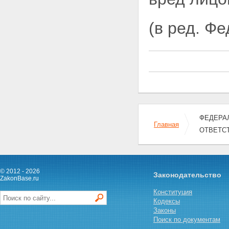
Статья 30. Информационное
взаимодействие
Статья 31. Международные
(в ред. Ф
системы обязательного
страхования гражданской
ответственности владельцев
транспортных средств
Статья 32. Контроль за
исполнением владельцами
транспортных средств
обязанности по страхованию
Статья 33. О вступлении в силу
настоящего Федерального
ФЕДЕРАЛ
закона
Главная
Статья 34. Приведение
ОТВЕТС
нормативных правовых актов в
соответствие с настоящим
Федеральным законом
© 2012 - 2026
Законодательство
ZakonBase.ru
Конституция
Кодексы
Законы
Поиск по документам