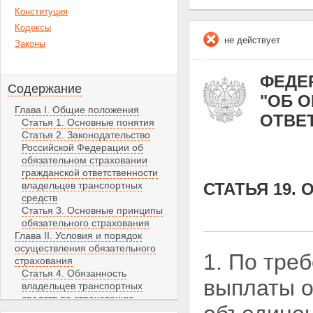
Конституция
Кодексы
не действует
Законы
ФЕДЕР
Содержание
"ОБ 
Глава I. Общие положения
ОТВЕ
Статья 1. Основные понятия
Статья 2. Законодательство
Российской Федерации об
обязательном страховании
гражданской ответственности
владельцев транспортных
СТАТЬЯ 19
средств
Статья 3. Основные принципы
обязательного страхования
Глава II. Условия и порядок
осуществления обязательного
1. По тре
страхования
Статья 4. Обязанность
выплаты 
владельцев транспортных
средств по страхованию
гражданской ответственности