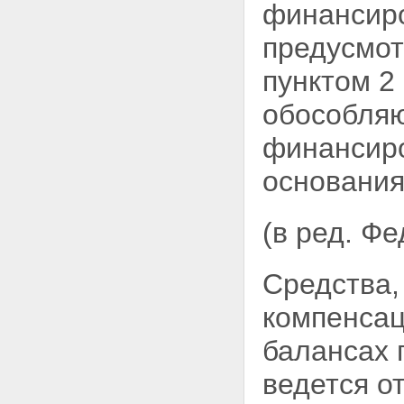
Глава V. Профессиональное
финансиро
объединение страховщиков
Статья 24. Профессиональное
предусмот
объединение страховщиков
Статья 25. Функции и
пунктом 2
полномочия
профессионального
обособляю
объединения страховщиков
Статья 26. Правила
финансир
профессиональной
деятельности
основания
Статья 27. Обязанность
профессионального
объединения по
(в ред. Ф
осуществлению
компенсационных выплат
Статья 28. Имущество
Средства,
профессионального
объединения страховщиков
компенсац
Статья 29. Взносы и иные
обязательные платежи членов
профессионального
балансах
объединения
Глава VI. Заключительные
ведется о
положения