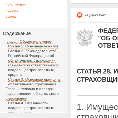
Конституция
Кодексы
не действует
Законы
ФЕДЕР
Содержание
"ОБ 
Глава I. Общие положения
ОТВЕ
Статья 1. Основные понятия
Статья 2. Законодательство
Российской Федерации об
обязательном страховании
гражданской ответственности
владельцев транспортных
СТАТЬЯ 28
средств
СТРАХОВЩИ
Статья 3. Основные принципы
обязательного страхования
Глава II. Условия и порядок
осуществления обязательного
страхования
Статья 4. Обязанность
1. Имущес
владельцев транспортных
средств по страхованию
страховщи
гражданской ответственности