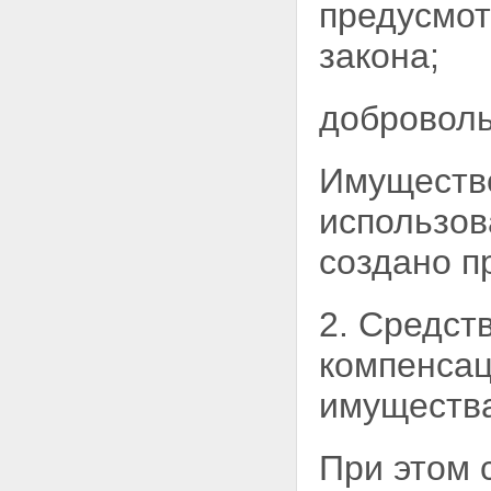
предусмот
осуществления обязательного
страхования
закона;
Статья 16. Обязательное
страхование при ограниченном
использовании транспортных
доброволь
средств
Статья 17. Компенсации
страховых премий по договору
Имуществ
обязательного страхования
Глава III. Компенсационные
использо
выплаты
Статья 18. Право на получение
создано п
компенсационных выплат
Статья 19. Осуществление
компенсационных выплат
2. Средст
Статья 20. Взыскание сумм
компенсационных выплат
Глава IV. Страховщики
компенсац
Статья 21. Страховщики
Статья 22. Особенности
имуществ
осуществления страховщиками
операций по обязательному
страхованию
При этом 
Статья 23. Замена страховщика