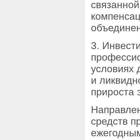
Статья 30. Информационное
связанной
взаимодействие
Статья 31. Международные
компенса
системы обязательного
страхования гражданской
объединен
ответственности владельцев
транспортных средств
Статья 32. Контроль за
3. Инвест
исполнением владельцами
транспортных средств
професси
обязанности по страхованию
Статья 33. О вступлении в силу
условиях 
настоящего Федерального
закона
и ликвидн
Статья 34. Приведение
нормативных правовых актов в
прироста 
соответствие с настоящим
Федеральным законом
Направлен
средств
п
ежегодны