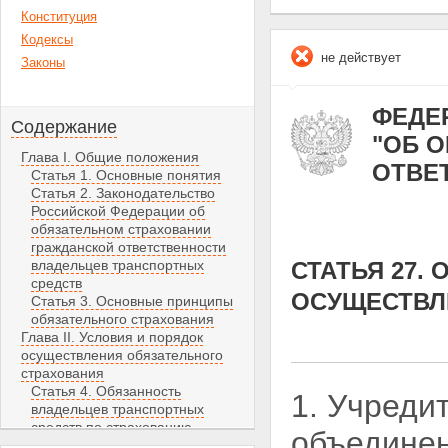
Конституция
Кодексы
не действует
Законы
ФЕДЕР
Содержание
"ОБ 
Глава I. Общие положения
ОТВЕ
Статья 1. Основные понятия
Статья 2. Законодательство
Российской Федерации об
обязательном страховании
гражданской ответственности
владельцев транспортных
СТАТЬЯ 27
средств
ОСУЩЕСТВЛ
Статья 3. Основные принципы
обязательного страхования
Глава II. Условия и порядок
осуществления обязательного
страхования
Статья 4. Обязанность
1. Учреди
владельцев транспортных
средств по страхованию
объединен
гражданской ответственности