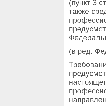
(пункт 3 
осуществления обязательного
страхования
также сре
Статья 16. Обязательное
страхование при ограниченном
професси
использовании транспортных
средств
предусмот
Статья 17. Компенсации
страховых премий по договору
Федеральн
обязательного страхования
Глава III. Компенсационные
выплаты
(в ред. Ф
Статья 18. Право на получение
компенсационных выплат
Статья 19. Осуществление
Требовани
компенсационных выплат
Статья 20. Взыскание сумм
предусмотр
компенсационных выплат
Глава IV. Страховщики
настояще
Статья 21. Страховщики
Статья 22. Особенности
профессио
осуществления страховщиками
операций по обязательному
направле
страхованию
Статья 23. Замена страховщика