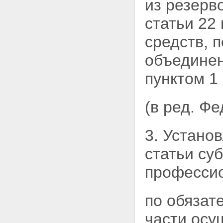
из резерв
Глава V. Профессиональное
объединение страховщиков
Статья 24. Профессиональное
статьи 22
объединение страховщиков
Статья 25. Функции и
средств, 
полномочия
профессионального
объединен
объединения страховщиков
Статья 26. Правила
пунктом 1
профессиональной
деятельности
Статья 27. Обязанность
(в ред. Ф
профессионального
объединения по
осуществлению
3. Устано
компенсационных выплат
Статья 28. Имущество
статьи
су
профессионального
объединения страховщиков
профессио
Статья 29. Взносы и иные
обязательные платежи членов
профессионального
по обязат
объединения
Глава VI. Заключительные
части осу
положения