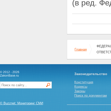
(в ред. Ф
ФЕДЕРАЛ
Главная
ОТВЕТС
© 2012 - 2026
Законодательство
ZakonBase.ru
Конституция
Кодексы
Законы
Поиск по документам
© Buzznet: Мониторинг СМИ