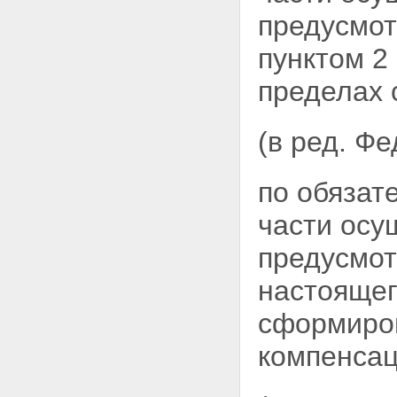
Статья 30. Информационное
предусмот
взаимодействие
Статья 31. Международные
пунктом 2
системы обязательного
страхования гражданской
ответственности владельцев
пределах 
транспортных средств
Статья 32. Контроль за
исполнением владельцами
(в ред. Ф
транспортных средств
обязанности по страхованию
Статья 33. О вступлении в силу
по обязат
настоящего Федерального
закона
части осу
Статья 34. Приведение
нормативных правовых актов в
предусмотр
соответствие с настоящим
Федеральным законом
настоящег
сформиров
компенсац