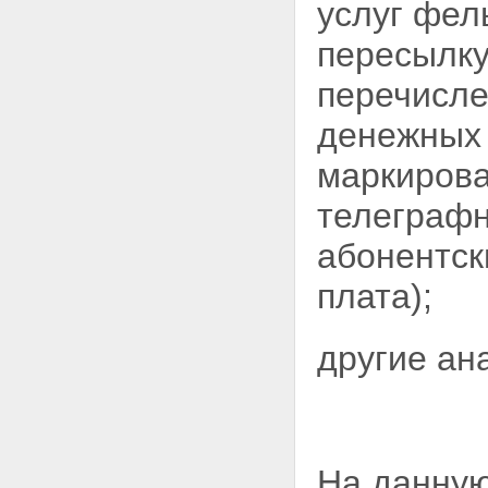
услуг фел
пересылку
перечисле
денежных 
маркиров
телеграфн
абонентск
плата);
другие ан
На данную