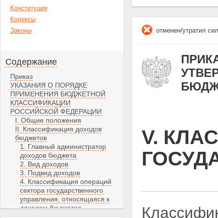
Конституция
Кодексы
Законы
отменен/утратил си
ПРИКА
Содержание
УТВЕ
Приказ
БЮДЖ
УКАЗАНИЯ О ПОРЯДКЕ
ПРИМЕНЕНИЯ БЮДЖЕТНОЙ
КЛАССИФИКАЦИИ
РОССИЙСКОЙ ФЕДЕРАЦИИ
I. Общие положения
II. Классификация доходов
V. КЛ
бюджетов
1. Главный администратор
ГОСУД
доходов бюджета
2. Вид доходов
3. Подвид доходов
4. Классификация операций
сектора государственного
управления, относящаяся к
доходам бюджетов
Классифик
III. Классификация расходов