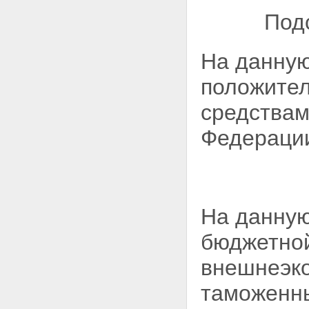
Под
На данную
положител
средствам
Федерации
На данную
бюджетной
внешнеэко
таможенны