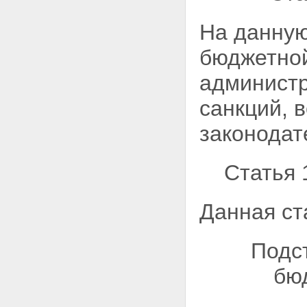
На данную
бюджетной
администр
санкций, 
законодат
Статья 
Данная ст
Подс
бю