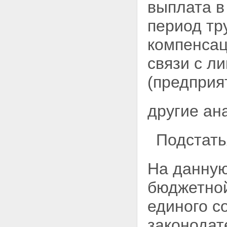
выплата в
период тр
компенсац
связи с л
(предприя
другие ан
Подстать
На данную
бюджетной
единого с
законодат