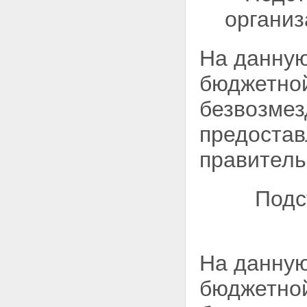
организ
На данную
бюджетной
безвозмез
предостав
правитель
Подс
На данную
бюджетной