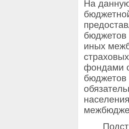
На данную
бюджетной
предостав
бюджетов 
иных межб
страховых
фондами о
бюджетов 
обязатель
населения
межбюдже
Подст