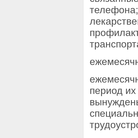
телефона;
лекарстве
профилакт
транспорт
ежемесячн
ежемесячн
период их
вынуждены
специальн
трудоустр