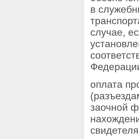
в служебн
транспорт
случае, е
установле
соответст
Федераци
оплата пр
(разъезда
заочной ф
нахождени
свидетеля