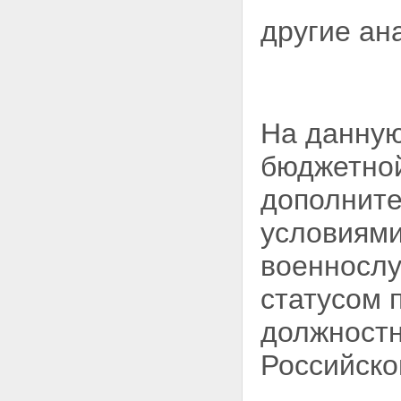
другие ан
На данную
бюджетной
дополните
условиями
военнослу
статусом 
должностн
Российско