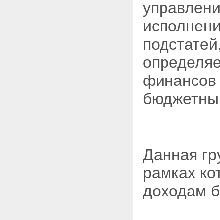
Приложение 6.
управлени
КЛАССИФИКАЦИЯ ОПЕРАЦИЙ
СЕКТОРА
исполнени
ГОСУДАРСТВЕННОГО
УПРАВЛЕНИЯ
подстатей
Приложение 7. ПЕРЕЧЕНЬ
ПРЯМЫХ ПОЛУЧАТЕЛЕЙ
определяе
СРЕДСТВ ИЗ ФЕДЕРАЛЬНОГО
БЮДЖЕТА
финансов 
Приложение 8. ГЛАВНЫЕ
АДМИНИСТРАТОРЫ ДОХОДОВ
бюджетный
БЮДЖЕТОВ
Приложение 9. ПЕРЕЧЕНЬ
ГЛАВНЫХ АДМИНИСТРАТОРОВ
ИСТОЧНИКОВ
ФИНАНСИРОВАНИЯ
ДЕФИЦИТА ФЕДЕРАЛЬНОГО
Данная гр
БЮДЖЕТА
рамках ко
доходам б