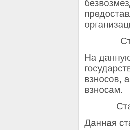
безвозмез
предоста
организац
С
На данную
государст
взносов, 
взносам.
Ст
Данная ст