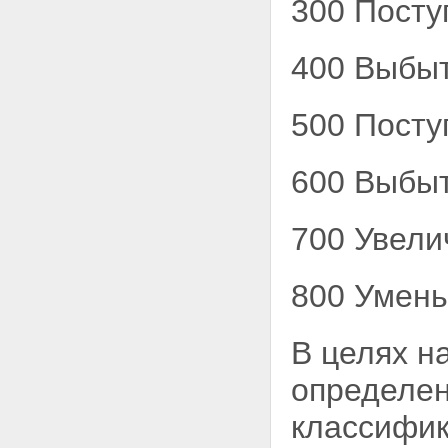
300 Посту
сектора государственного
управления
Приложения
400 Выбыт
Приложение 1.
КЛАССИФИКАЦИЯ ДОХОДОВ
БЮДЖЕТОВ РОССИЙСКОЙ
500 Посту
ФЕДЕРАЦИИ
Приложение 2. ПЕРЕЧЕНЬ
РАЗДЕЛОВ И ПОДРАЗДЕЛОВ
600 Выбыт
КЛАССИФИКАЦИИ РАСХОДОВ
БЮДЖЕТОВ
Приложение 3. ПЕРЕЧЕНЬ
700 Увели
ЦЕЛЕВЫХ СТАТЕЙ
КЛАССИФИКАЦИИ РАСХОДОВ
БЮДЖЕТОВ
800 Умень
Приложение 4. ПЕРЕЧЕНЬ
ВИДОВ РАСХОДОВ
КЛАССИФИКАЦИИ РАСХОДОВ
БЮДЖЕТОВ
В целях н
Приложение 5.
КЛАССИФИКАЦИЯ
определен
ИСТОЧНИКОВ
ФИНАНСИРОВАНИЯ
классифик
ДЕФИЦИТОВ БЮДЖЕТОВ