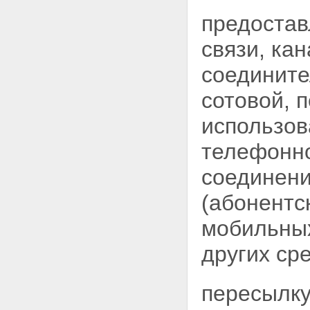
предостав
связи, ка
соединит
сотовой, 
использов
телефонно
соединени
(абонентс
мобильных
других сре
пересылку