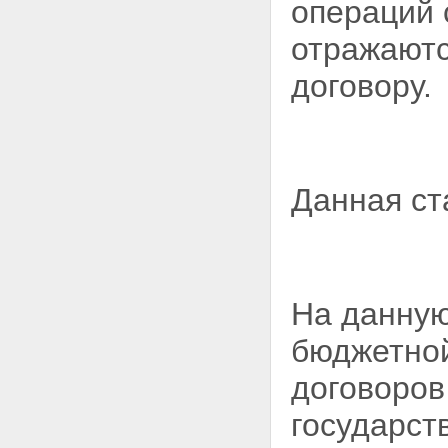
операций 
отражаютс
договору.
Данная ст
На данную
бюджетной
договоров
государст