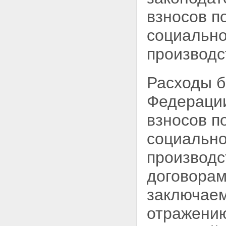
взносов п
социально
производс
Расходы б
Федерации
взносов п
социально
производс
договорам
заключаем
отражению