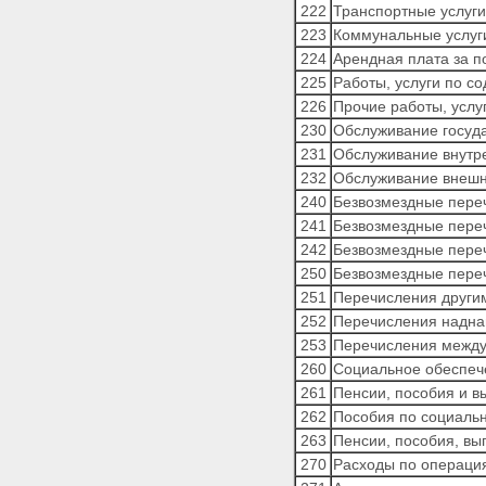
222
Транспортные услуги
сектора государственного
223
Коммунальные услуг
управления
Приложения
224
Арендная плата за 
Приложение 1.
225
Работы, услуги по 
КЛАССИФИКАЦИЯ ДОХОДОВ
226
Прочие работы, услу
БЮДЖЕТОВ РОССИЙСКОЙ
230
Обслуживание госуда
ФЕДЕРАЦИИ
231
Обслуживание внутр
Приложение 2. ПЕРЕЧЕНЬ
РАЗДЕЛОВ И ПОДРАЗДЕЛОВ
232
Обслуживание внешн
КЛАССИФИКАЦИИ РАСХОДОВ
240
Безвозмездные пере
БЮДЖЕТОВ
241
Безвозмездные пере
Приложение 3. ПЕРЕЧЕНЬ
242
Безвозмездные пере
ЦЕЛЕВЫХ СТАТЕЙ
КЛАССИФИКАЦИИ РАСХОДОВ
250
Безвозмездные пере
БЮДЖЕТОВ
251
Перечисления други
Приложение 4. ПЕРЕЧЕНЬ
252
Перечисления надна
ВИДОВ РАСХОДОВ
253
Перечисления межд
КЛАССИФИКАЦИИ РАСХОДОВ
260
Социальное обеспеч
БЮДЖЕТОВ
Приложение 5.
261
Пенсии, пособия и 
КЛАССИФИКАЦИЯ
262
Пособия по социаль
ИСТОЧНИКОВ
263
Пенсии, пособия, вы
ФИНАНСИРОВАНИЯ
270
Расходы по операци
ДЕФИЦИТОВ БЮДЖЕТОВ