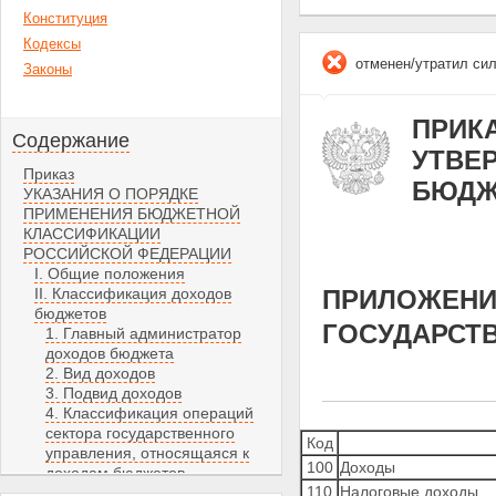
Конституция
Кодексы
отменен/утратил си
Законы
ПРИКА
Содержание
УТВЕ
Приказ
БЮДЖ
УКАЗАНИЯ О ПОРЯДКЕ
ПРИМЕНЕНИЯ БЮДЖЕТНОЙ
КЛАССИФИКАЦИИ
РОССИЙСКОЙ ФЕДЕРАЦИИ
I. Общие положения
II. Классификация доходов
ПРИЛОЖЕНИЕ
бюджетов
ГОСУДАРСТ
1. Главный администратор
доходов бюджета
2. Вид доходов
3. Подвид доходов
4. Классификация операций
сектора государственного
Код
управления, относящаяся к
100
Доходы
доходам бюджетов
110
Налоговые доходы
III. Классификация расходов