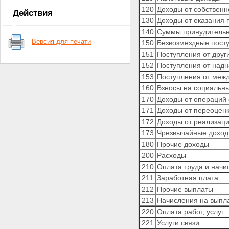
бюджетов
120
Доходы от собственн
Действия
1. Главные распорядители
130
Доходы от оказания 
бюджетных средств
140
Суммы принудительн
2. Разделы, подразделы,
Версия для печати
150
Безвозмездные пост
целевые статьи и виды
расходов
151
Поступления от дру
2.1. Разделы, подразделы
152
Поступления от надн
2.2. Целевые статьи
153
Поступления от меж
2.3. Виды расходов
160
Взносы на социальн
IV. Классификация источников
170
Доходы от операций 
финансирования дефицитов
бюджетов
171
Доходы от переоценк
1. Администраторы
172
Доходы от реализаци
источников финансирования
173
Чрезвычайные доход
дефицитов бюджетов
180
Прочие доходы
2. Группы, подгруппы, статьи
и виды источников
200
Расходы
финансирования дефицитов
210
Оплата труда и начи
бюджетов
211
Заработная плата
3. Классификация операций
212
Прочие выплаты
сектора государственного
213
Начисления на выпла
управления, относящихся к
источникам финансирования
220
Оплата работ, услуг
дефицитов бюджетов
221
Услуги связи
V. Классификация операций