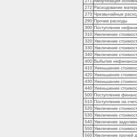
Приложение 6.
271
Амортизация основны
КЛАССИФИКАЦИЯ ОПЕРАЦИЙ
272
Расходование матер
СЕКТОРА
273
Чрезвычайные расхо
ГОСУДАРСТВЕННОГО
290
Прочие расходы
УПРАВЛЕНИЯ
300
Поступление нефина
Приложение 7. ПЕРЕЧЕНЬ
ПРЯМЫХ ПОЛУЧАТЕЛЕЙ
310
Увеличение стоимост
СРЕДСТВ ИЗ ФЕДЕРАЛЬНОГО
320
Увеличение стоимос
БЮДЖЕТА
330
Увеличение стоимост
Приложение 8. ГЛАВНЫЕ
340
Увеличение стоимос
АДМИНИСТРАТОРЫ ДОХОДОВ
БЮДЖЕТОВ
400
Выбытие нефинансов
Приложение 9. ПЕРЕЧЕНЬ
410
Уменьшение стоимос
ГЛАВНЫХ АДМИНИСТРАТОРОВ
420
Уменьшение стоимос
ИСТОЧНИКОВ
430
Уменьшение стоимос
ФИНАНСИРОВАНИЯ
440
Уменьшение стоимос
ДЕФИЦИТА ФЕДЕРАЛЬНОГО
БЮДЖЕТА
500
Поступление финанс
510
Поступление на счет
520
Увеличение стоимост
530
Увеличение стоимост
540
Увеличение задолже
550
Увеличение стоимос
560
Увеличение прочей 