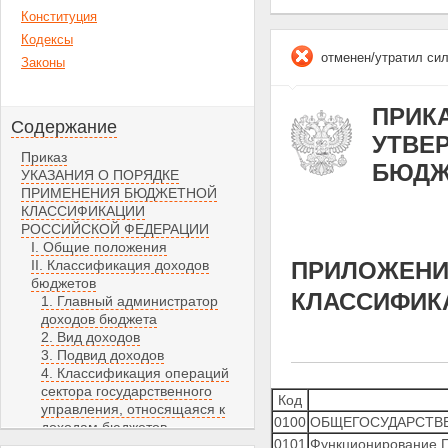
Конституция
Кодексы
отменен/утратил си
Законы
ПРИКА
Содержание
УТВЕ
Приказ
БЮДЖ
УКАЗАНИЯ О ПОРЯДКЕ
ПРИМЕНЕНИЯ БЮДЖЕТНОЙ
КЛАССИФИКАЦИИ
РОССИЙСКОЙ ФЕДЕРАЦИИ
I. Общие положения
II. Классификация доходов
ПРИЛОЖЕНИЕ
бюджетов
КЛАССИФИК
1. Главный администратор
доходов бюджета
2. Вид доходов
3. Подвид доходов
4. Классификация операций
сектора государственного
Код
управления, относящаяся к
0100
ОБЩЕГОСУДАРСТВ
доходам бюджетов
0101
Функционирование П
III. Классификация расходов