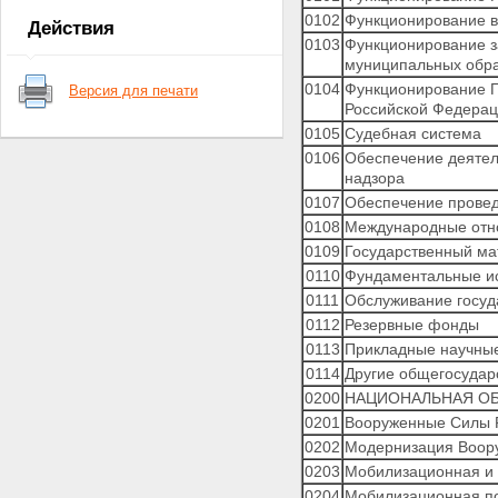
бюджетов
0102
Функционирование в
Действия
1. Главные распорядители
0103
Функционирование з
бюджетных средств
муниципальных обр
2. Разделы, подразделы,
0104
Функционирование П
Версия для печати
целевые статьи и виды
Российской Федерац
расходов
0105
Судебная система
2.1. Разделы, подразделы
2.2. Целевые статьи
0106
Обеспечение деятел
2.3. Виды расходов
надзора
IV. Классификация источников
0107
Обеспечение прове
финансирования дефицитов
0108
Международные отн
бюджетов
0109
Государственный ма
1. Администраторы
0110
Фундаментальные и
источников финансирования
дефицитов бюджетов
0111
Обслуживание госуд
2. Группы, подгруппы, статьи
0112
Резервные фонды
и виды источников
0113
Прикладные научные
финансирования дефицитов
0114
Другие общегосудар
бюджетов
3. Классификация операций
0200
НАЦИОНАЛЬНАЯ О
сектора государственного
0201
Вооруженные Силы 
управления, относящихся к
0202
Модернизация Воор
источникам финансирования
0203
Мобилизационная и 
дефицитов бюджетов
0204
Мобилизационная по
V. Классификация операций