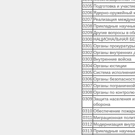
сектора государственного
0205
Подготовка и участи
управления
0206
Ядерно-оружейный 
Приложения
0207
Реализация междуна
Приложение 1.
0208
Прикладные научные
КЛАССИФИКАЦИЯ ДОХОДОВ
БЮДЖЕТОВ РОССИЙСКОЙ
0209
Другие вопросы в о
ФЕДЕРАЦИИ
0300
НАЦИОНАЛЬНАЯ БЕ
Приложение 2. ПЕРЕЧЕНЬ
0301
Органы прокуратуры
РАЗДЕЛОВ И ПОДРАЗДЕЛОВ
0302
Органы внутренних 
КЛАССИФИКАЦИИ РАСХОДОВ
0303
Внутренние войска
БЮДЖЕТОВ
Приложение 3. ПЕРЕЧЕНЬ
0304
Органы юстиции
ЦЕЛЕВЫХ СТАТЕЙ
0305
Система исполнения
КЛАССИФИКАЦИИ РАСХОДОВ
0306
Органы безопасност
БЮДЖЕТОВ
0307
Органы пограничной
Приложение 4. ПЕРЕЧЕНЬ
ВИДОВ РАСХОДОВ
0308
Органы по контролю
КЛАССИФИКАЦИИ РАСХОДОВ
0309
Защита населения и 
БЮДЖЕТОВ
оборона
Приложение 5.
0310
Обеспечение пожарн
КЛАССИФИКАЦИЯ
0311
Миграционная полит
ИСТОЧНИКОВ
0312
Модернизация внутре
ФИНАНСИРОВАНИЯ
ДЕФИЦИТОВ БЮДЖЕТОВ
0313
Прикладные научные