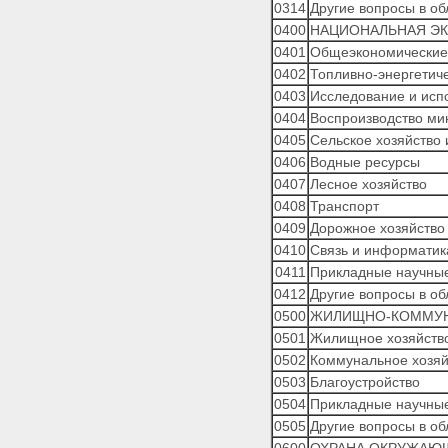
Приложение 6.
0314
Другие вопросы в о
КЛАССИФИКАЦИЯ ОПЕРАЦИЙ
0400
НАЦИОНАЛЬНАЯ Э
СЕКТОРА
0401
Общеэкономические
ГОСУДАРСТВЕННОГО
УПРАВЛЕНИЯ
0402
Топливно-энергетич
Приложение 7. ПЕРЕЧЕНЬ
0403
Исследование и исп
ПРЯМЫХ ПОЛУЧАТЕЛЕЙ
0404
Воспроизводство ми
СРЕДСТВ ИЗ ФЕДЕРАЛЬНОГО
0405
Сельское хозяйство 
БЮДЖЕТА
0406
Водные ресурсы
Приложение 8. ГЛАВНЫЕ
АДМИНИСТРАТОРЫ ДОХОДОВ
0407
Лесное хозяйство
БЮДЖЕТОВ
0408
Транспорт
Приложение 9. ПЕРЕЧЕНЬ
0409
Дорожное хозяйство
ГЛАВНЫХ АДМИНИСТРАТОРОВ
0410
Связь и информатик
ИСТОЧНИКОВ
ФИНАНСИРОВАНИЯ
0411
Прикладные научные
ДЕФИЦИТА ФЕДЕРАЛЬНОГО
0412
Другие вопросы в о
БЮДЖЕТА
0500
ЖИЛИЩНО-КОММУН
0501
Жилищное хозяйств
0502
Коммунальное хозяй
0503
Благоустройство
0504
Прикладные научные
0505
Другие вопросы в о