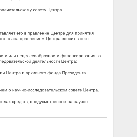
опечительскому совету Центра.
тавляет его в правление Центра для принятия
ого
плана правлением Центра вносит в него
ости или нецелесообразности финансирования за
ледовательской деятельности Центра;
ции Центра и архивного фонда Президента
ием о научно-исследовательском совете Центра.
елах средств, предусмотренных на научно-