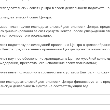
сследовательский совет Центра в своей деятельности
подотчетен п
сследовательский совет Центра:
ывает план научно-исследовательской деятельности Центра, предс
го финансировании за счет средств Центра, после утверждения эт
и контролирует его реализацию;
вляет подготовку рекомендаций правлению Центра о целесообразн
в Центра представленных правлением Центра проектов научно-исс
вляет научное обеспечение хранящихся в Центре музейной коллек
Федерации, прекратившего исполнение своих полномочий;
ляет иные полномочия в соответствии с уставом Центра и положен
учно-исследовательской деятельности Центра
финансируется в пред
льскую деятельность Центра на соответствующий год.