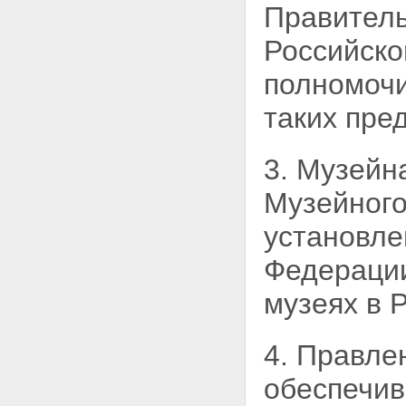
Правитель
положения
Статья 18. Внесение изменений
Российско
в часть первую Гражданского
кодекса Российской Федерации
полномочи
Статья 19. Внесение изменения
в Федеральный закон "О
таких пре
некоммерческих организациях"
Статья 20. Внесение изменения
в Земельный кодекс Российской
3. Музейн
Федерации
Статья 21. Внесение изменения
Музейного
в Федеральный закон "О
приватизации государственного
и муниципального имущества"
установле
Статья 22. Внесение изменений
в Федеральный закон "Об
Федераци
архивном деле в Российской
Федерации"
музеях в 
Статья 23. Вступление в силу
настоящего Федерального
закона
4. Правле
обеспечив