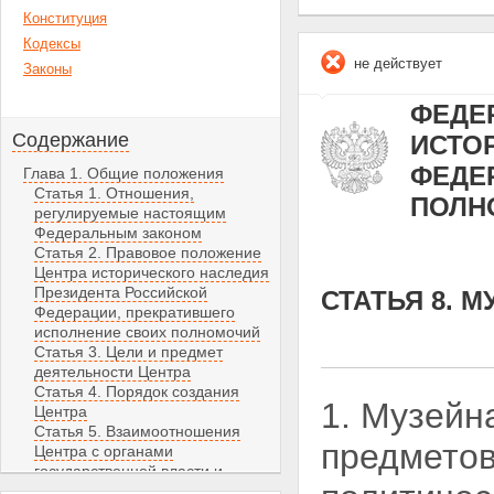
Конституция
Кодексы
не действует
Законы
ФЕДЕР
Содержание
ИСТО
ФЕДЕ
Глава 1. Общие положения
Статья 1. Отношения,
ПОЛН
регулируемые настоящим
Федеральным законом
Статья 2. Правовое положение
Центра исторического наследия
Президента Российской
СТАТЬЯ 8. 
Федерации, прекратившего
исполнение своих полномочий
Статья 3. Цели и предмет
деятельности Центра
Статья 4. Порядок создания
1. Музейн
Центра
Статья 5. Взаимоотношения
предмето
Центра с органами
государственной власти и
органами местного