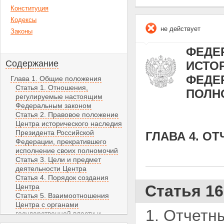
Конституция
Кодексы
не действует
Законы
ФЕДЕР
Содержание
ИСТО
ФЕДЕ
Глава 1. Общие положения
Статья 1. Отношения,
ПОЛН
регулируемые настоящим
Федеральным законом
Статья 2. Правовое положение
Центра исторического наследия
Президента Российской
ГЛАВА 4. О
Федерации, прекратившего
исполнение своих полномочий
Статья 3. Цели и предмет
деятельности Центра
Статья 4. Порядок создания
Статья 16
Центра
Статья 5. Взаимоотношения
Центра с органами
1. Отчетн
государственной власти и
органами местного