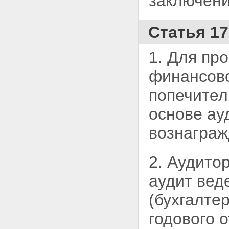
заключени
Статья 17
1. Для пр
финансов
попечител
основе ау
вознаграж
2. Аудито
аудит вед
(бухгалте
годового 