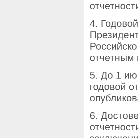
отчетност
положения
Статья 18. Внесение изменений
в часть первую Гражданского
4. Годово
кодекса Российской Федерации
Статья 19. Внесение изменения
Президент
в Федеральный закон "О
некоммерческих организациях"
Российско
Статья 20. Внесение изменения
в Земельный кодекс Российской
отчетным 
Федерации
Статья 21. Внесение изменения
в Федеральный закон "О
приватизации государственного
5. До 1 и
и муниципального имущества"
Статья 22. Внесение изменений
годовой о
в Федеральный закон "Об
архивном деле в Российской
опубликов
Федерации"
Статья 23. Вступление в силу
настоящего Федерального
6. Достов
закона
отчетност