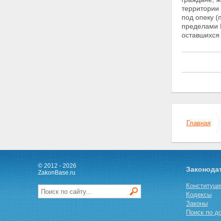
детей на воспитание в свои
территории 
семьи, в государственном
под опеку
(
банке данных о детях
пределами 
Глава III. Использование
оставшихся
государственного банка данных о
детях
Статья 10. Порядок
использования
государственного банка данных
о детях
Статья 11. Порядок доступа к
конфиденциальной
информации о детях,
Главная
оставшихся без попечения
родителей, и гражданах,
желающих принять детей на
воспитание в свои семьи
Статья 12. Порядок
© 2012 - 2026
предоставления гражданам
Законода
ZakonBase.ru
конфиденциальной
информации о детях,
Конституци
оставшихся без попечения
Кодексы
родителей
Законы
Статья 13. Защита права
Поиск по д