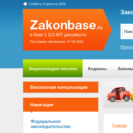
Суббота, 8 августа 2026
Зак
в базе 1 113 607 документа
Последнее обновление: 07.08.2026
Попул
Энциклопедия ипотеки
Кодексы
Закон
О проекте
Бесплатная консультация
Навигация
Федеральное
Главная
законодательство