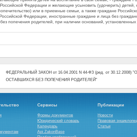
Российской Федерации и желающие усыновить (удочерить) детей, 
попечительство) или в приемные семьи, а также граждане Россий
Российской Федерации, иностранные граждане и лица без гражданс
 без попечения родителей, при наличии
оснований, установленных
ФЕДЕРАЛЬНЫЙ ЗАКОН от 16.04.2001 N 44-ФЗ (ред. от 30.12.200
ОСТАВШИХСЯ БЕЗ ПОПЕЧЕНИЯ РОДИТЕЛЕЙ"
тельство
Сервисы
Публикации
я
Формы документов
Новости
Юридический словарь
Правовая энциклопе
Календарь
Статьи
окументам
Api.ZakonBase