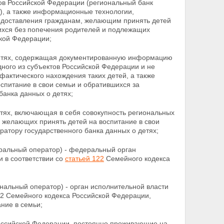
ов Российской Федерации (региональный банк
), а также информационные технологии,
редоставления гражданам, желающим принять детей
ихся без попечения родителей и подлежащих
кой Федерации;
о детях, содержащая документированную информацию
дного из субъектов Российской Федерации и не
фактического нахождения таких детей, а также
питание в свои семьи и обратившихся за
анка данных о детях;
тях, включающая в себя совокупность региональных
 желающих принять детей на воспитание в свои
ератору
государственного банка данных о детях;
еральный оператор) - федеральный орган
и в
соответствии со
статьей 122
Семейного кодекса
ональный оператор) - орган исполнительной власти
22 Семейного кодекса Российской Федерации,
ание в семьи;
оссийской Федерации, постоянно проживающие на