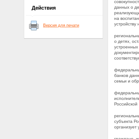
совокупнос
государственного банка данных о
данных о д
Действия
детях
реализующи
Статья 5. Обязательное
на воспита
предоставление сведений для
устройству 
Версия для печати
формирования
государственного банка данных
региональн
о детях
о детях, о
Статья 6. Документированная
устроенных 
информация о детях,
документи
оставшихся без попечения
соответств
родителей
Статья 7. Документированная
федеральный
информация о гражданах,
банков дан
желающих принять детей на
семьи и об
воспитание в свои семьи
Статья 8. Конфиденциальная
федеральны
информация о детях,
исполнител
оставшихся без попечения
Российской
родителей, и гражданах,
желающих принять детей на
региональны
воспитание в свои семьи
субъекта Ро
Статья 9. Прекращение учета
организует 
сведений о детях, оставшихся
без попечения родителей, и
гражданах, желающих принять
граждане, ж