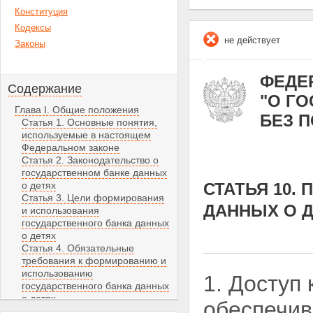
Конституция
Кодексы
не действует
Законы
ФЕДЕР
Содержание
"О Г
Глава I. Общие положения
БЕЗ 
Статья 1. Основные понятия,
используемые в настоящем
Федеральном законе
Статья 2. Законодательство о
государственном банке данных
о детях
СТАТЬЯ 10.
Статья 3. Цели формирования
ДАННЫХ О 
и использования
государственного банка данных
о детях
Статья 4. Обязательные
требования к формированию и
использованию
1. Доступ
государственного банка данных
о детях
обеспечив
Глава II. Формирование