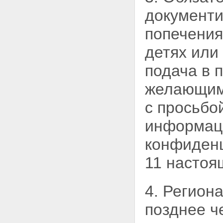
детей на воспитание в свои
документи
семьи, в государственном
банке данных о детях
попечения
Глава III. Использование
государственного банка данных о
детях или
детях
Статья 10. Порядок
подача в 
использования
государственного банка данных
желающим 
о детях
Статья 11. Порядок доступа к
с просьбо
конфиденциальной
информации о детях,
информац
оставшихся без попечения
родителей, и гражданах,
конфиденц
желающих принять детей на
воспитание в свои семьи
11 настоя
Статья 12. Порядок
предоставления гражданам
конфиденциальной
4. Регион
информации о детях,
оставшихся без попечения
позднее ч
родителей
Статья 13. Защита права