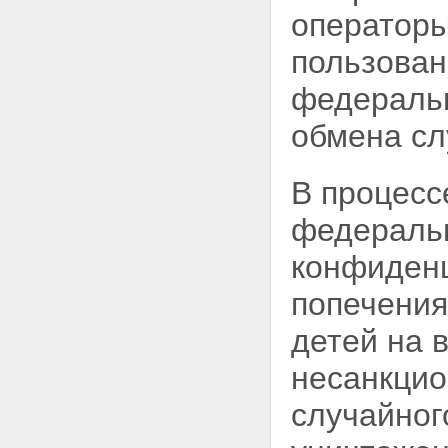
операторы
пользова
федеральн
обмена с
В процесс
федеральн
конфиден
попечения
детей на 
несанкцио
случайног