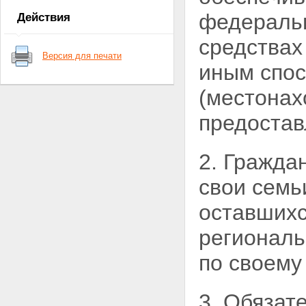
государственного банка данных о
федеральн
Действия
детях
Статья 5. Обязательное
средствах
предоставление сведений для
Версия для печати
формирования
иным спос
государственного банка данных
о детях
(местонах
Статья 6. Документированная
информация о детях,
предостав
оставшихся без попечения
родителей
Статья 7. Документированная
2. Гражда
информация о гражданах,
желающих принять детей на
свои семь
воспитание в свои семьи
Статья 8. Конфиденциальная
оставших
информация о детях,
оставшихся без попечения
региональ
родителей, и гражданах,
желающих принять детей на
воспитание в свои семьи
по своему
Статья 9. Прекращение учета
сведений о детях, оставшихся
без попечения родителей, и
3. Обязат
гражданах, желающих принять