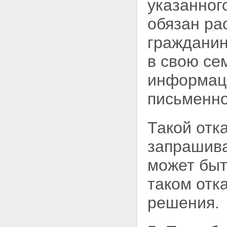
указанног
граждан на получение
информации
Статья 14. Ответственность за
обязан ра
нарушение настоящего
Федерального закона
гражданин
Статья 15. Порядок ведения
государственного банка данных
в свою се
о детях и порядок
осуществления контроля за его
информац
формированием и
использованием
письменно
Глава IV. Заключительные
положения
Статья 16. Вступление в силу
Такой отк
настоящего Федерального
закона
запрашив
Статья 17. О приведении
нормативных правовых актов в
может быт
соответствие с настоящим
Федеральным законом
таком отк
решения.