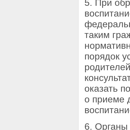
5. При об
воспитани
федеральн
таким гра
нормативн
порядок у
родителей
консульта
оказать п
о приеме 
воспитани
6. Органы