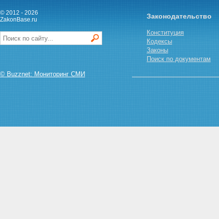
детей на воспитание в свои
© 2012 - 2026
Законодательство
семьи, в государственном
ZakonBase.ru
банке данных о детях
Конституция
Глава III. Использование
Кодексы
государственного банка данных о
Законы
детях
Поиск по документам
Статья 10. Порядок
использования
© Buzznet: Мониторинг СМИ
государственного банка данных
о детях
Статья 11. Порядок доступа к
конфиденциальной
информации о детях,
оставшихся без попечения
родителей, и гражданах,
желающих принять детей на
воспитание в свои семьи
Статья 12. Порядок
предоставления гражданам
конфиденциальной
информации о детях,
оставшихся без попечения
родителей
Статья 13. Защита права