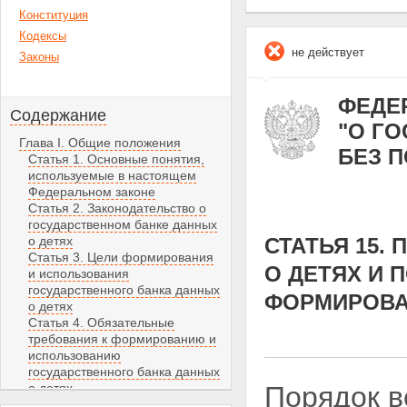
Конституция
Кодексы
не действует
Законы
ФЕДЕР
Содержание
"О Г
Глава I. Общие положения
БЕЗ 
Статья 1. Основные понятия,
используемые в настоящем
Федеральном законе
Статья 2. Законодательство о
государственном банке данных
о детях
СТАТЬЯ 15.
Статья 3. Цели формирования
О ДЕТЯХ И 
и использования
государственного банка данных
ФОРМИРОВА
о детях
Статья 4. Обязательные
требования к формированию и
использованию
государственного банка данных
о детях
Порядок в
Глава II. Формирование