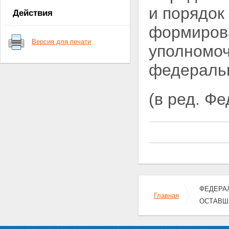
государственного банка данных о
и
порядок
Действия
детях
Статья 5. Обязательное
формиров
предоставление сведений для
Версия для печати
формирования
уполномо
государственного банка данных
о детях
федеральн
Статья 6. Документированная
информация о детях,
оставшихся без попечения
(в ред. Ф
родителей
Статья 7. Документированная
информация о гражданах,
желающих принять детей на
воспитание в свои семьи
Статья 8. Конфиденциальная
информация о детях,
оставшихся без попечения
родителей, и гражданах,
желающих принять детей на
ФЕДЕРАЛ
воспитание в свои семьи
Главная
Статья 9. Прекращение учета
ОСТАВШ
сведений о детях, оставшихся
без попечения родителей, и
гражданах, желающих принять