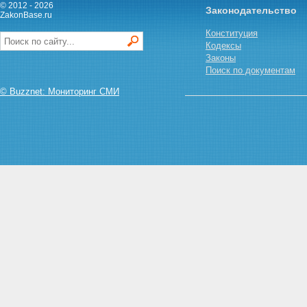
© 2012 - 2026
Законодательство
ZakonBase.ru
Конституция
Кодексы
Законы
Поиск по документам
© Buzznet: Мониторинг СМИ