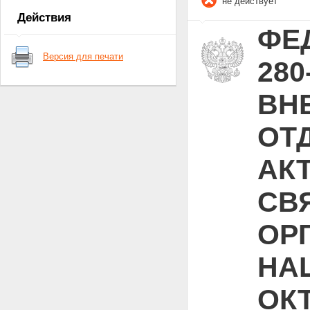
не действует
Статья 18. - Утратила силу.
Действия
Статья 19
ФЕД
Версия для печати
280
ВН
ОТ
АК
СВ
ОР
НА
ОКТ