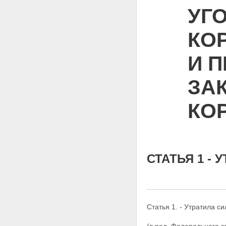
УГ
КОР
И 
ЗА
КО
СТАТЬЯ 1 - 
Статья 1. - Утратила си