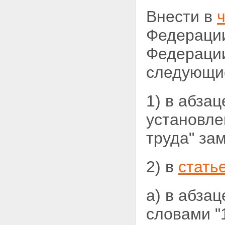
Внести в
Федерации
Федерации,
следующи
1) в абза
установле
труда" за
2) в
стать
а) в абза
словами "