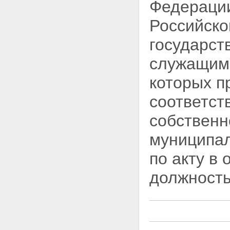
Федерации
Российско
государс
служащими
которых п
соответст
собственн
муниципал
по акту в
должность