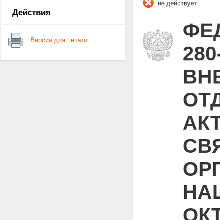
не действует
Статья 18. - Утратила силу.
Действия
Статья 19
ФЕД
Версия для печати
280
ВН
ОТ
АК
СВ
ОР
НА
ОКТ