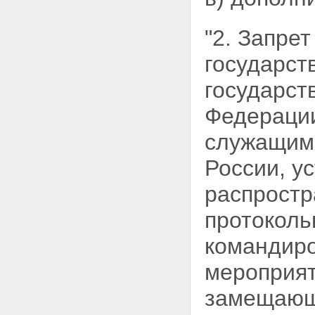
"2. Запре
государс
государст
Федерации
служащим
России, у
распростр
протокол
командир
мероприят
замещающ