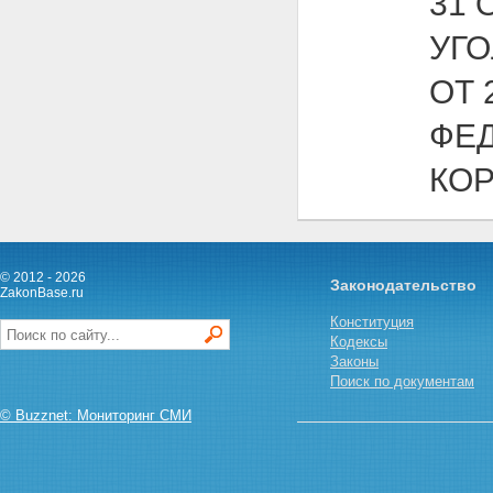
31 
УГ
ОТ 
ФЕД
КО
© 2012 - 2026
Законодательство
ZakonBase.ru
Конституция
Кодексы
Законы
Поиск по документам
© Buzznet: Мониторинг СМИ