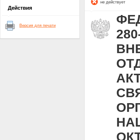
не действует
Статья 18. - Утратила силу.
Действия
Статья 19
ФЕД
Версия для печати
280
ВН
ОТ
АК
СВ
ОР
НА
ОКТ