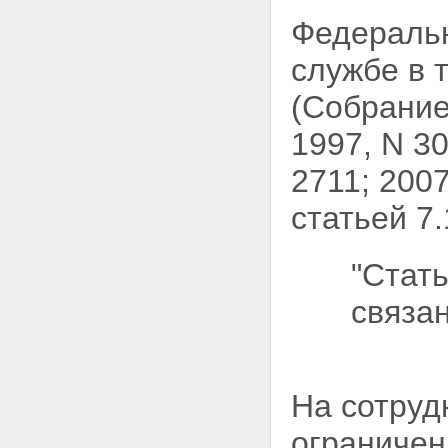
Федераль
службе в 
(Собрани
1997, N 30,
2711; 2007
статьей 7
"Стать
связа
На сотруд
ограничен