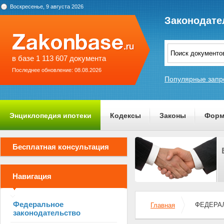
Воскресенье, 9 августа 2026
Законодате
в базе 1 113 607 документа
Последнее обновление: 08.08.2026
Популярные запр
Энциклопедия ипотеки
Кодексы
Законы
Форм
О проекте
Бесплатная консультация
Навигация
Федеральное
ФЕДЕРАЛ
Главная
законодательство