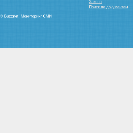
Законы
Поиск по документам
© Buzznet: Мониторинг СМИ