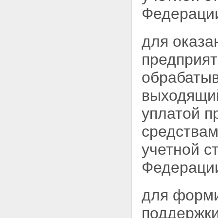
Федераци
для оказа
предприя
обрабатыв
выходящий
уплатой п
средства
учетной с
Федераци
для форм
поддержки