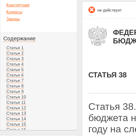
Конституция
не действует
Кодексы
Законы
ФЕДЕР
Содержание
БЮДЖЕ
Статья 1
Статья 2
Статья 3
Статья 4
Статья 5
СТАТЬЯ 38
Статья 6
Статья 7
Статья 8
Статья 9
Статья 10
Статья 11
Статья 38
Статья 12
Статья 13
бюджета н
Статья 14
Статья 15
году на с
Статья 16
Статья 17